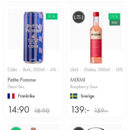
21 %
BRA
13 %
KÖP
EKO
Cider
Burk, 330ml
4%
Torr/halvtorr
Likör
Flaska, 500ml
15%
Petite Pomme
MIXMI
Demi Sec
Raspberry Sour
Frankrike
Sverige
14:90
139:-
18:90
159:-