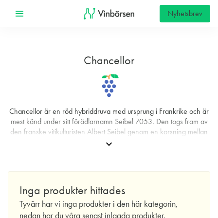
Nyhetsbrev
Chancellor
Chancellor är en röd hybrid­druva med ursprung i Frankrike och är
mest känd under sitt förädlarnamn Seibel 7053. Den togs fram av
den franske vitikulturisten Albert Seibel genom en korsning mellan
Seibel 5163 och Seibel 880, med syftet att förena odlingsmässig
expand_more
robusthet från amerikanska arter med vinmässig kvalitet från Vitis
vinifera. Källor anger olika tidsangivelser för tillkomst och
introduktion: vissa nämner 1860‑talet, medan andra uppger 1939
som officiellt ”release‑år”. Namnet Chancellor etablerades i Finger
Inga produkter hittades
Lakes 1970, när druvan började uppmärksammas i
Tyvärr har vi inga produkter i den här kategorin,
nordamerikansk odling.
nedan har du våra senast inlagda produkter.