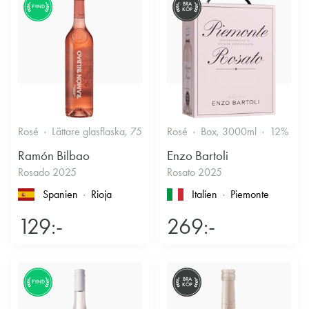
BRA
FYND
KÖP
Rosé
Lättare glasflaska, 750ml
Rosé
12.5%
Box, 3000ml
Fruktigt & Smakrikt
12%
F
Ramón Bilbao
Enzo Bartoli
Rosado 2025
Rosato 2025
Spanien
Rioja
Italien
Piemonte
129:-
269:-
BRA
FYND
KÖP