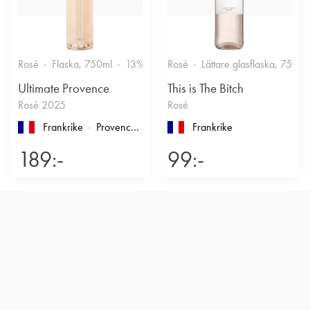
Rosé
Flaska, 750ml
13%
Friskt & Bärigt
Rosé
Lättare glasflaska, 750ml
Ultimate Provence
This is The Bitch
Rosé 2025
Rosé
Frankrike
Provence
, Côtes de Provence
Frankrike
189:-
99:-