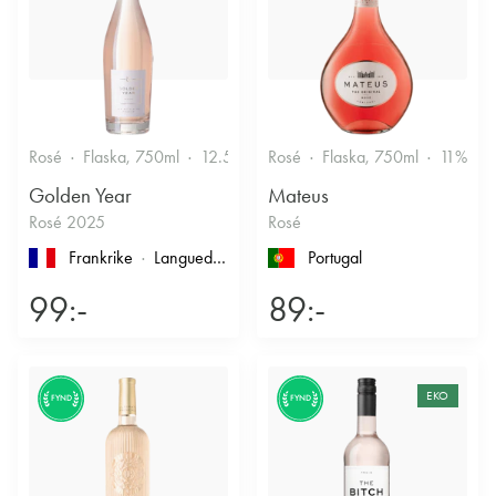
Rosé
Flaska, 750ml
12.5%
Friskt & Bärigt
Rosé
Flaska, 750ml
11%
F
Golden Year
Mateus
Rosé 2025
Rosé
Frankrike
Languedoc-Roussillon
, Pays d'Oc
Portugal
99:-
89:-
EKO
FYND
FYND