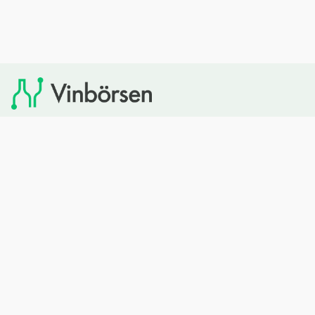
Vinbörsen tipsar om viner som du sedan kan köpa via
Systembolaget. Vinbörsen har ingen egen försäljning och
heller inget kommersiellt samarbete med Systembolaget.
Bläddra
Om oss
Rött vin
Om Vinbörsen
Vitt vin
Hur funkar det?
Mousserande
Redaktionen