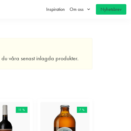
keyboard_arrow_down
Inspiration
Om oss
Nyhetsbrev
r du våra senast inlagda produkter.
11 %
7 %