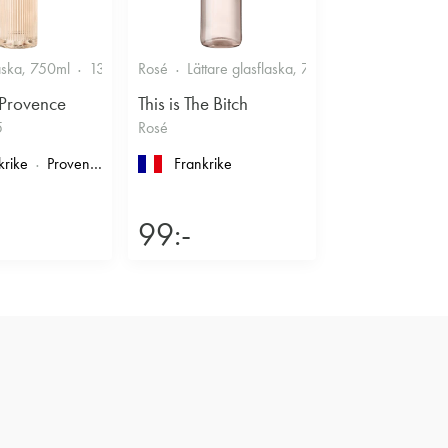
Smakrikt
aska, 750ml
13%
Friskt & Bärigt
Rosé
Lättare glasflaska, 750ml
11.5%
Frisk
 Provence
This is The Bitch
5
Rosé
krike
Provence
, Côtes de Provence
Frankrike
99:-