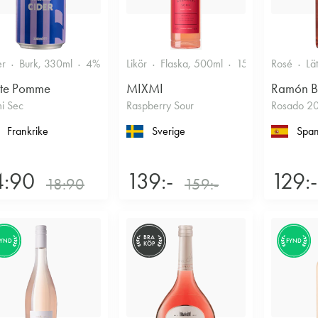
er
Burk, 330ml
4%
Torr/halvtorr
Likör
Flaska, 500ml
15%
Annan likö
Rosé
Lä
ite Pomme
MIXMI
Ramón B
i Sec
Raspberry Sour
Rosado 2
Frankrike
Sverige
Span
4:90
139:-
129:-
18:90
159:-
BRA
FYND
FYND
KÖP