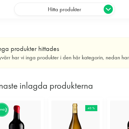
Hitta produkter
nga produkter hittades
yvärr har vi inga produkter i den här kategorin, nedan ha
naste inlagda produkterna
40 %
FYND