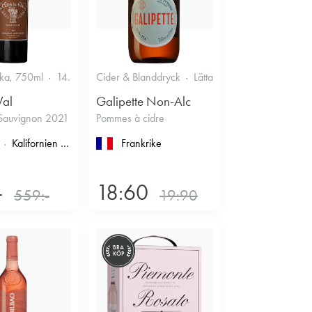
ska, 750ml
14.5%
Cider & Blanddryck
Lättare glasflaska, 330ml
Val
Galipette Non-Alc
Sauvignon 2021
Pommes à cidre
imoux
Kalifornien
, North Coast
, Napa County
Frankrike
, Napa Valley
-
18:60
559:-
19:90
BRA
KÖP