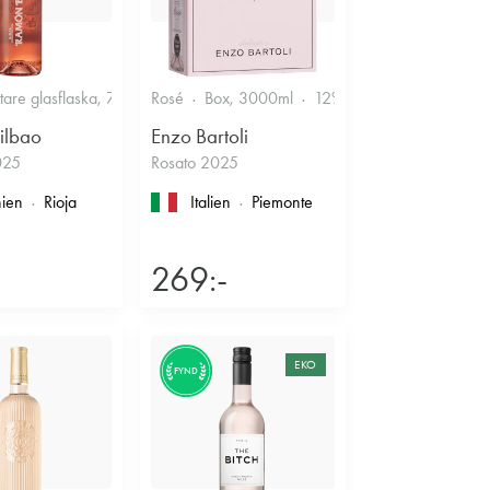
r
ttare glasflaska, 750ml
Rosé
12.5%
Box, 3000ml
Fruktigt & Smakrikt
12%
Friskt & Bärigt
ilbao
Enzo Bartoli
025
Rosato 2025
ien
Rioja
Italien
Piemonte
269:-
EKO
FYND