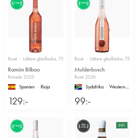
FYND
FYND
Rosé
Lättare glasflaska, 750ml
Rosé
12.5%
Lättare glasflaska, 750ml
Fruktigt & Smakrikt
Ramón Bilbao
Mulderbosch
Rosado 2025
Rosé 2026
Spanien
Rioja
Sydafrika
Western Cape
129:-
99:-
BRA
EKO
FYND
KÖP