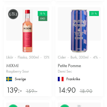
BRA
13 %
21 %
KÖP
EKO
Likör
Flaska, 500ml
15%
Annan likör
Cider
Burk, 330ml
4%
Tor
MIXMI
Petite Pomme
Raspberry Sour
Demi Sec
Sverige
Frankrike
139:-
14:90
159:-
18:90