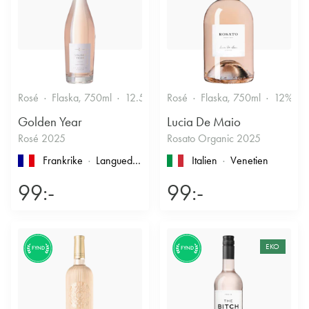
Rosé
Flaska, 750ml
12.5%
Friskt & Bärigt
Rosé
Flaska, 750ml
12%
Golden Year
Lucia De Maio
Rosé 2025
Rosato Organic 2025
Frankrike
Languedoc-Roussillon
, Pays d'Oc
Italien
Venetien
99:-
99:-
EKO
FYND
FYND