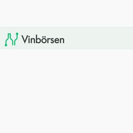
Vinbörsen tipsar om viner som du sedan kan köpa via
Systembolaget. Vinbörsen har ingen egen försäljning och
heller inget kommersiellt samarbete med Systembolaget.
Bläddra
Om oss
Rött vin
Om Vinbörsen
Vitt vin
Hur funkar det?
Mousserande
Redaktionen