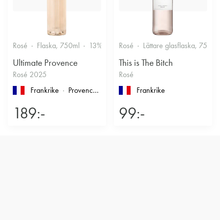
Rosé
Flaska, 750ml
13%
Friskt & Bärigt
Rosé
Lättare glasflaska, 750ml
Ultimate Provence
This is The Bitch
Rosé 2025
Rosé
Frankrike
Provence
, Côtes de Provence
Frankrike
189:-
99:-