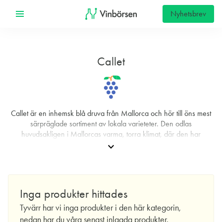
Nyhetsbrev
Callet
Callet är en inhemsk blå druva från Mallorca och hör till öns mest
särpräglade sortiment av lokala varieteter. Den odlas
huvudsakligen i Mallorcas varma, torra klimat, där den har
anpassat sig väl till de rödaktiga, kalk- och lerhaltiga jordar som
expand_more
präglar landskapet. Just denna anpassningsförmåga gör att druvan
ofta anses ge viner som tydligt speglar terroir – med nyanser som
varierar mellan mer kustnära lägen och varmare, mer
inlandsbetonade vinmarker. I odlingen uppskattas Callet för sin
Inga produkter hittades
torktålighet och för att den ger bäst resultat när avkastningen hålls i
Tyvärr har vi inga produkter i den här kategorin,
schack, ofta från äldre, lågavkastande stockar.
nedan har du våra senast inlagda produkter.