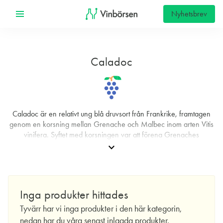
Nyhetsbrev
Caladoc
Caladoc är en relativt ung blå druvsort från Frankrike, framtagen
genom en korsning mellan Grenache och Malbec inom arten Vitis
vinifera. Syftet med korsningen var att förena Grenaches
värmetålighet och generösa frukt med Malbecs färgintensitet och
expand_more
struktur. I dag förekommer Caladoc främst i södra Frankrike där
den används i så kallade vin de pays- eller IGP-blandningar, till
exempel i områden med medelhavsklimat. Den dyker mer sällan
upp i appellationsstyrda viner, men har fått en stabil roll som
Inga produkter hittades
kompletterande komponent för att ge färg och ryggrad i cuvéer.
Tyvärr har vi inga produkter i den här kategorin,
En central egenskap hos Caladoc är dess höga fenolhalter. Det
nedan har du våra senast inlagda produkter.