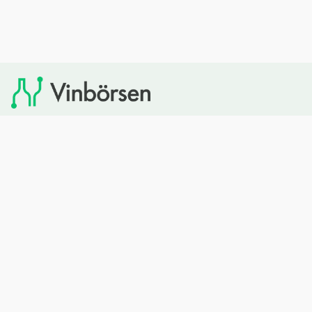
Vinbörsen tipsar om viner som du sedan kan köpa via
Systembolaget. Vinbörsen har ingen egen försäljning och
heller inget kommersiellt samarbete med Systembolaget.
Bläddra
Om oss
Rött vin
Om Vinbörsen
Vitt vin
Hur funkar det?
Mousserande
Redaktionen