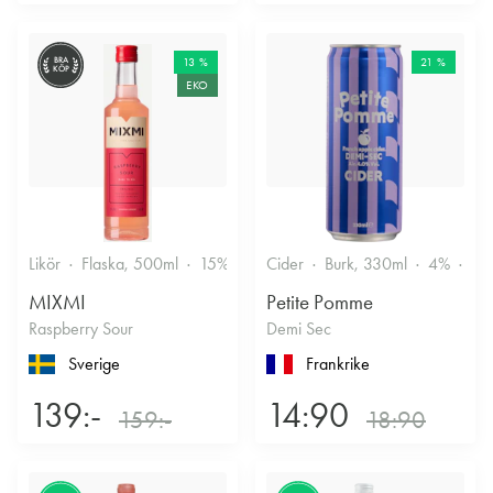
BRA
13 %
21 %
KÖP
EKO
Likör
Flaska, 500ml
15%
Annan likör
Cider
Burk, 330ml
4%
Tor
MIXMI
Petite Pomme
Raspberry Sour
Demi Sec
Sverige
Frankrike
139:-
14:90
159:-
18:90