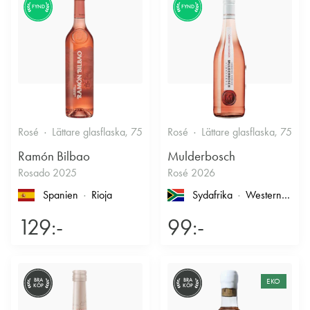
FYND
FYND
Rosé
Lättare glasflaska, 750ml
Rosé
12.5%
Lättare glasflaska, 750ml
Fruktigt & Smakrikt
Ramón Bilbao
Mulderbosch
Rosado 2025
Rosé 2026
Spanien
Rioja
Sydafrika
Western Cape
129:-
99:-
BRA
BRA
EKO
KÖP
KÖP