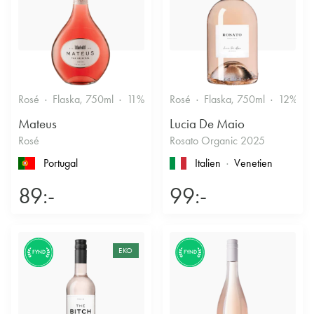
Rosé
Flaska, 750ml
11%
Fruktigt & Smakrikt
Rosé
Flaska, 750ml
12%
Mateus
Lucia De Maio
Rosé
Rosato Organic 2025
Portugal
Italien
Venetien
89:-
99:-
EKO
FYND
FYND