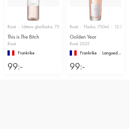
Rosé
Lättare glasflaska, 750ml
Rosé
11.5%
Flaska, 750ml
Friskt & Bärigt
12.5%
This is The Bitch
Golden Year
Rosé
Rosé 2025
Frankrike
Frankrike
Languedoc-Roussillon
99:-
99:-