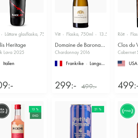
Lättare glasflaska, 750ml
Vitt
13.5%
Flaska, 750ml
13.5%
Rött
Fla
lis Heritage
Domaine de Baronarques
Clos du 
ck Lava 2025
Chardonnay 2016
Cabernet 
Italien
Frankrike
Languedoc-Roussillon
USA
, L
09:-
299:-
499:
499:-
13 %
21 %
BRA
FYND
KÖP
EKO