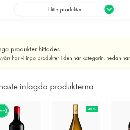
Hitta produkter
nga produkter hittades
yvärr har vi inga produkter i den här kategorin, nedan ha
naste inlagda produkterna
40 %
FYND