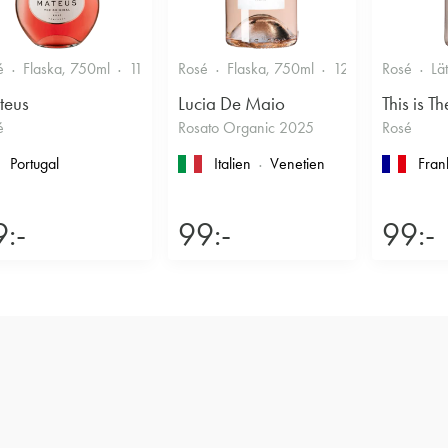
é
Flaska, 750ml
11%
Fruktigt & Smakrikt
Rosé
Flaska, 750ml
12%
Fruktigt & 
Rosé
Lä
teus
Lucia De Maio
This is Th
é
Rosato Organic 2025
Rosé
Portugal
Italien
Venetien
Fran
:-
99:-
99:-