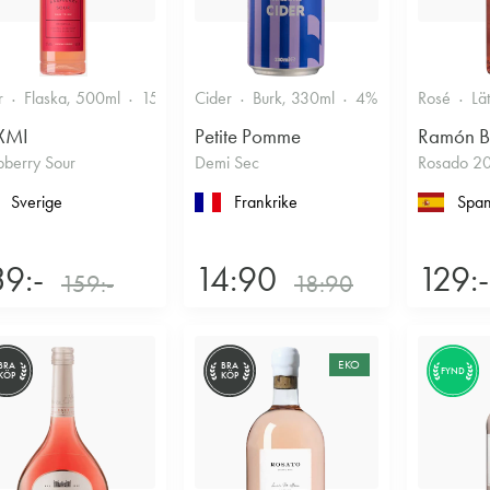
r
Flaska, 500ml
15%
Annan likör
Cider
Burk, 330ml
4%
Torr/halvtorr
Rosé
Lä
XMI
Petite Pomme
Ramón B
pberry Sour
Demi Sec
Rosado 2
Sverige
Frankrike
Span
39:-
14:90
129:-
159:-
18:90
EKO
BRA
BRA
FYND
KÖP
KÖP