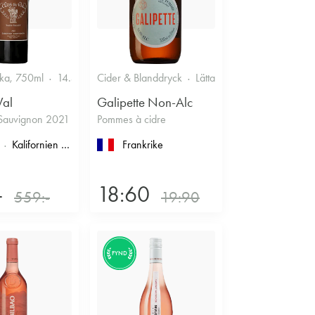
ska, 750ml
14.5%
Cider & Blanddryck
Lättare glasflaska, 330ml
Val
Galipette Non-Alc
Sauvignon 2021
Pommes à cidre
imoux
Kalifornien
, North Coast
, Napa County
Frankrike
, Napa Valley
-
18:60
559:-
19:90
FYND