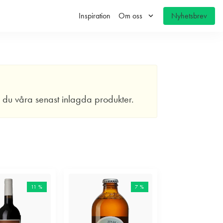
keyboard_arrow_down
Inspiration
Om oss
Nyhetsbrev
r du våra senast inlagda produkter.
11 %
7 %