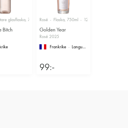
Smakrikt
ttare glasflaska, 750ml
Rosé
11.5%
Flaska, 750ml
Friskt & Bärigt
12.5%
Friskt & Bärigt
e Bitch
Golden Year
Rosé 2025
krike
Frankrike
Languedoc-Roussillon
, Pays d'
99:-