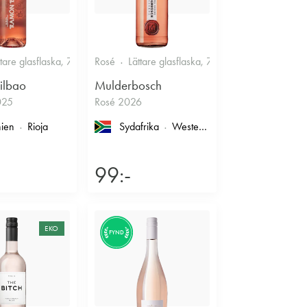
ttare glasflaska, 750ml
Rosé
12.5%
Lättare glasflaska, 750ml
Fruktigt & Smakrikt
12.5%
Fruk
ilbao
Mulderbosch
025
Rosé 2026
ien
Rioja
Sydafrika
Western Cape
, Coastal Region
99:-
EKO
FYND