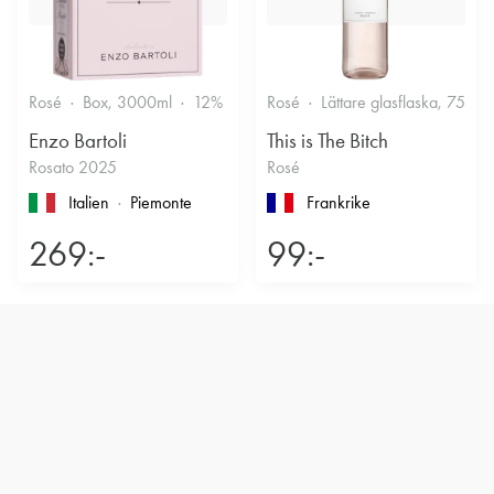
Rosé
Box, 3000ml
12%
Friskt & Bärigt
Rosé
Lättare glasflaska, 750ml
Enzo Bartoli
This is The Bitch
Rosato 2025
Rosé
Italien
Piemonte
Frankrike
269:-
99:-