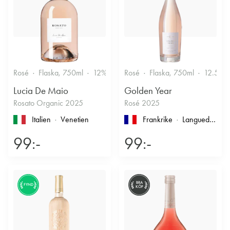
Rosé
Flaska, 750ml
12%
Fruktigt & Smakrikt
Rosé
Flaska, 750ml
12.5%
Lucia De Maio
Golden Year
Rosato Organic 2025
Rosé 2025
Italien
Venetien
Frankrike
Languedoc-Roussillon
99:-
99:-
BRA
FYND
KÖP