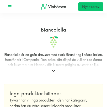
Nyhetsbrev
Biancolella
Biancolella är en grön druvsort med stark förankring i södra Italien,
framför allt i Campania. Den odlas särskilt på de vulkaniska öarna
och kusterna runt Neapel, där klimatet präglas av starkt solljus,
havsvindar och magra, mineralrika jordar. I flera lokala
expand_more
Denominazione di origine controllata (DOC) är Biancolella tillåten
som en del av vinerna och förekommer både som ensam druva
och, vanligare, i blandningar. Kombinationen med andra inhemska
sorter – ofta med neutralare eller mer aromatiska profiler – ger
Inga produkter hittades
balans mellan frisk syra, diskret frukt och en tydlig ton av sälta som
Tyvärr har vi inga produkter i den här kategorin,
speglar det maritima odlingsläget.
nedan har du våra senast inlagda produkter.