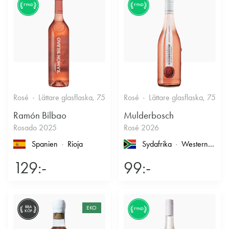
FYND
FYND
Rosé
Lättare glasflaska, 750ml
Rosé
12.5%
Lättare glasflaska, 750ml
Fruktigt & Smakrikt
Ramón Bilbao
Mulderbosch
Rosado 2025
Rosé 2026
Spanien
Rioja
Sydafrika
Western Cape
129:-
99:-
BRA
EKO
FYND
KÖP