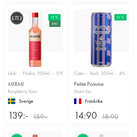
BRA
13 %
21 %
KÖP
EKO
Likör
Flaska, 500ml
15%
Annan likör
Cider
Burk, 330ml
4%
Tor
MIXMI
Petite Pomme
Raspberry Sour
Demi Sec
Sverige
Frankrike
139:-
14:90
159:-
18:90