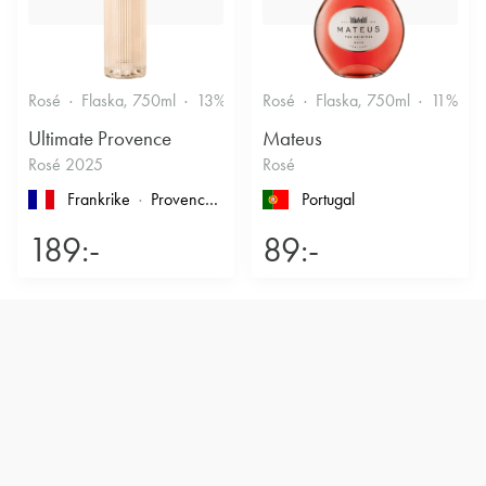
Rosé
Flaska, 750ml
13%
Friskt & Bärigt
Rosé
Flaska, 750ml
11%
F
Ultimate Provence
Mateus
Rosé 2025
Rosé
Frankrike
Provence
, Côtes de Provence
Portugal
189:-
89:-