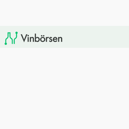
Vinbörsen tipsar om viner som du sedan kan köpa via
Systembolaget. Vinbörsen har ingen egen försäljning och
heller inget kommersiellt samarbete med Systembolaget.
Bläddra
Om oss
Rött vin
Om Vinbörsen
Vitt vin
Hur funkar det?
Mousserande
Redaktionen