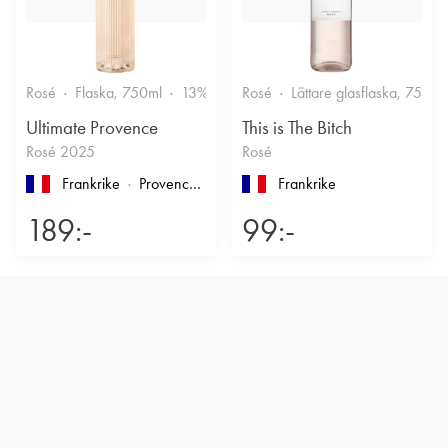
Rosé
Flaska, 750ml
13%
Friskt & Bärigt
Rosé
Lättare glasflaska, 750ml
Ultimate Provence
This is The Bitch
Rosé 2025
Rosé
Frankrike
Provence
, Côtes de Provence
Frankrike
189:-
99:-