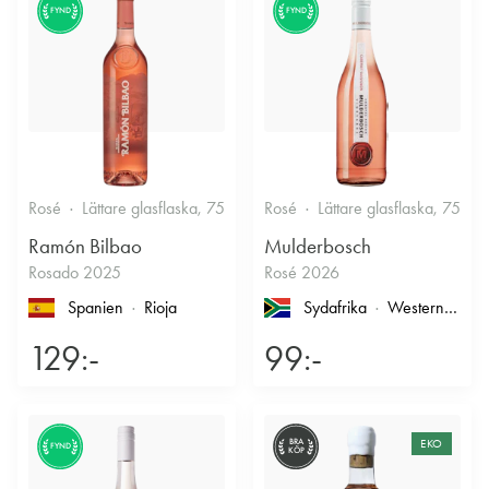
FYND
FYND
Rosé
Lättare glasflaska, 750ml
Rosé
12.5%
Lättare glasflaska, 750ml
Fruktigt & Smakrikt
Ramón Bilbao
Mulderbosch
Rosado 2025
Rosé 2026
Spanien
Rioja
Sydafrika
Western Cape
129:-
99:-
BRA
EKO
FYND
KÖP