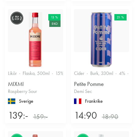
BRA
13 %
21 %
KÖP
EKO
Likör
Flaska, 500ml
15%
Annan likör
Cider
Burk, 330ml
4%
Tor
MIXMI
Petite Pomme
Raspberry Sour
Demi Sec
Sverige
Frankrike
139:-
14:90
159:-
18:90