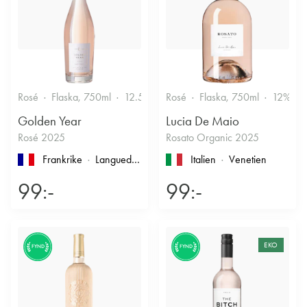
Rosé
Flaska, 750ml
12.5%
Friskt & Bärigt
Rosé
Flaska, 750ml
12%
Golden Year
Lucia De Maio
Rosé 2025
Rosato Organic 2025
Frankrike
Languedoc-Roussillon
, Pays d'Oc
Italien
Venetien
99:-
99:-
EKO
FYND
FYND