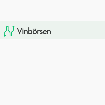
Vinbörsen tipsar om viner som du sedan kan köpa via
Systembolaget. Vinbörsen har ingen egen försäljning och
heller inget kommersiellt samarbete med Systembolaget.
Bläddra
Om oss
Rött vin
Om Vinbörsen
Vitt vin
Hur funkar det?
Mousserande
Redaktionen