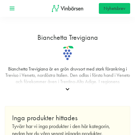
Nyhetsbrev
Bianchetta Trevigiana
Bianchetta Trevigiana är en grön druvsort med stark förankring i
Treviso i Veneto, nordöstra Italien. Den odlas i första hand i Veneto
och förekommer även i Trentino‑Alto Adige. I regionens
traditionella vinodling har druvan framför allt haft rollen som
expand_more
komplement i blandningar snarare än som huvudrollsinnehavare.
Skälet är dess tydliga syra och relativt diskreta aromatik, vilket gör
den användbar för att ge fräschör och struktur åt baser som annars
riskerar att bli mjukare i varma årgångar. I flera DOC‑zoner har
Inga produkter hittades
den historiskt använts just för detta syfte, där den balanserar
Tyvärr har vi inga produkter i den här kategorin,
blandningar och bidrar till en rakare syrupplevelse.
nedan har du våra senast inlagda produkter.