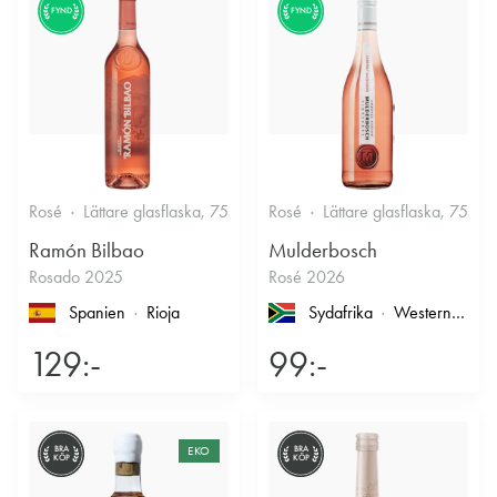
FYND
FYND
Rosé
Lättare glasflaska, 750ml
Rosé
12.5%
Lättare glasflaska, 750ml
Fruktigt & Smakrikt
Ramón Bilbao
Mulderbosch
Rosado 2025
Rosé 2026
Spanien
Rioja
Sydafrika
Western Cape
129:-
99:-
BRA
EKO
BRA
KÖP
KÖP