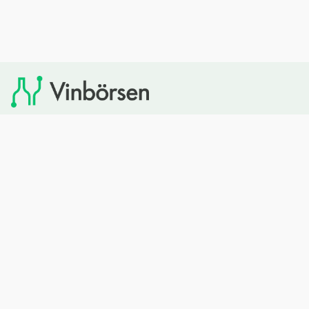
Vinbörsen tipsar om viner som du sedan kan köpa via
Systembolaget. Vinbörsen har ingen egen försäljning och
heller inget kommersiellt samarbete med Systembolaget.
Bläddra
Om oss
Rött vin
Om Vinbörsen
Vitt vin
Hur funkar det?
Mousserande
Redaktionen