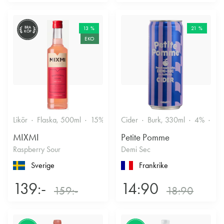
BRA
13 %
21 %
KÖP
EKO
Likör
Flaska, 500ml
15%
Annan likör
Cider
Burk, 330ml
4%
Tor
MIXMI
Petite Pomme
Raspberry Sour
Demi Sec
Sverige
Frankrike
139:-
14:90
159:-
18:90