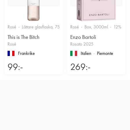
Rosé
Lättare glasflaska, 750ml
Rosé
11.5%
Box, 3000ml
Friskt & Bärigt
12%
F
This is The Bitch
Enzo Bartoli
Rosé
Rosato 2025
Frankrike
Italien
Piemonte
99:-
269:-