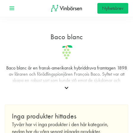
Nyhetsbrev
Baco blanc
Baco blanc är en fransk‑amerikansk hybriddruva framtagen 1898
av läraren och förädlingspionjären François Baco. Syftet var att
skapa en robust sort som kunde stå emot de sjukdomar och
skadegörare som i slutet av 1800‑talet slog hårt mot europeiska
expand_more
vingårdar, inte minst vinlusen phylloxera. Baco korsade den
traditionella gasconska druvan Folle blanche med den
nordamerikanska hybriden Noah, och resultatet blev Baco blanc,
även känd under selektionsnamnet Baco 22A. Kombinationen
Inga produkter hittades
mellan europeiskt ursprung och amerikanskt motståndskraftspaket
gav en druva som kunde leverera stabila skördar i klimat och
Tyvärr har vi inga produkter i den här kategorin,
jordar där andra sorter hade det svårare.
nedan har du våra senast inlagda produkter.