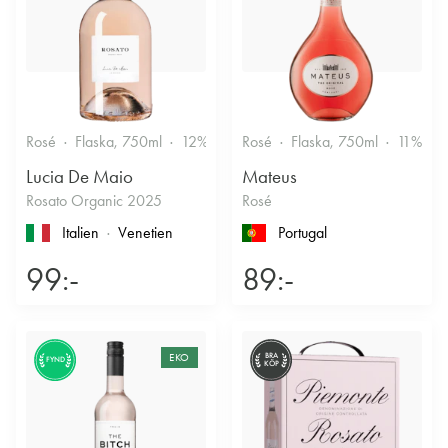
Rosé
Flaska, 750ml
12%
Fruktigt & Smakrikt
Rosé
Flaska, 750ml
11%
F
Lucia De Maio
Mateus
Rosato Organic 2025
Rosé
Italien
Venetien
Portugal
99:-
89:-
EKO
BRA
FYND
KÖP