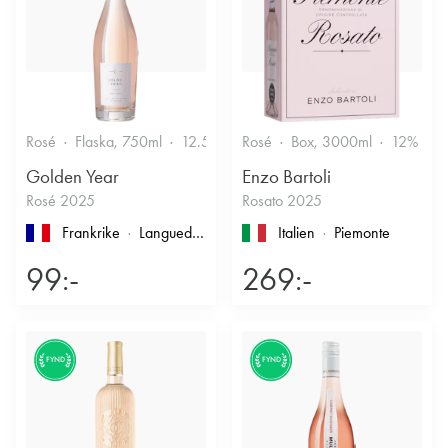
Rosé
Flaska, 750ml
12.5%
Friskt & Bärigt
Rosé
Box, 3000ml
12%
F
Golden Year
Enzo Bartoli
Rosé 2025
Rosato 2025
Frankrike
Languedoc-Roussillon
, Pays d'Oc
Italien
Piemonte
99:-
269:-
FYND
FYND