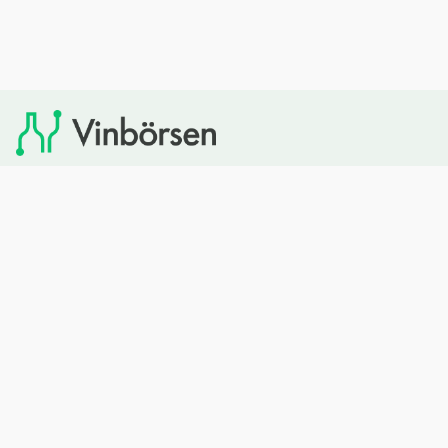
Vinbörsen tipsar om viner som du sedan kan köpa via
Systembolaget. Vinbörsen har ingen egen försäljning och
heller inget kommersiellt samarbete med Systembolaget.
Bläddra
Om oss
Rött vin
Om Vinbörsen
Vitt vin
Hur funkar det?
Mousserande
Redaktionen