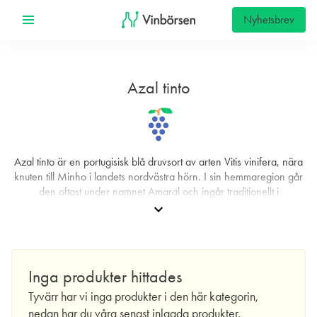
Nyhetsbrev
Azal tinto
Azal tinto är en portugisisk blå druvsort av arten Vitis vinifera, nära
knuten till Minho i landets nordvästra hörn. I sin hemma­region går
den oftast under namnet Amaral och ingår traditionellt i
produktionen av rött Vinho Verde, där den ger struktur och tydlig
expand_more
friskhet. I appellationens regelverk listas den som en av de
rekommenderade röda sorterna, vilket speglar dess historiska
betydelse i regionen även om den odlas i relativt liten skala.
Utanför Minho förekommer mindre plan­teringar, bland annat i
Inga produkter hittades
grannområden som Lafões.
Tyvärr har vi inga produkter i den här kategorin,
Som många iberiska druvor har Azal tinto en rik flora av lokala
nedan har du våra senast inlagda produkter.