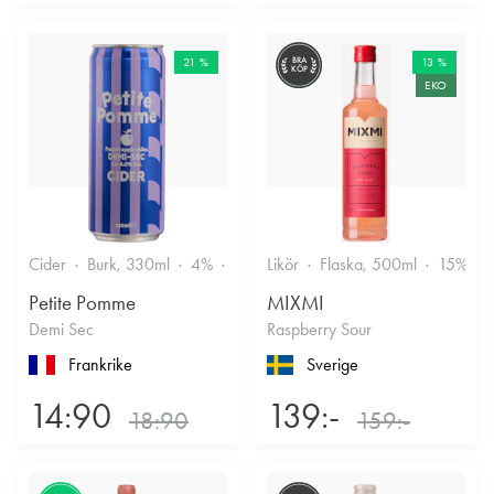
glaset.
21 %
BRA
13 %
KÖP
EKO
Cider
Burk, 330ml
4%
Torr/halvtorr
Likör
Flaska, 500ml
15%
Petite Pomme
MIXMI
Demi Sec
Raspberry Sour
Frankrike
Sverige
14:90
139:-
18:90
159:-