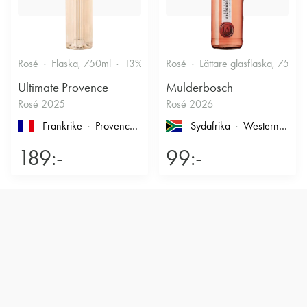
Rosé
Flaska, 750ml
13%
Friskt & Bärigt
Rosé
Lättare glasflaska, 750ml
Ultimate Provence
Mulderbosch
Rosé 2025
Rosé 2026
Frankrike
Provence
, Côtes de Provence
Sydafrika
Western Cape
189:-
99:-