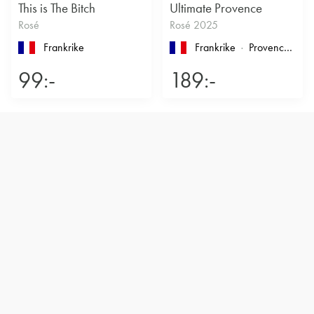
This is The Bitch
Ultimate Provence
Rosé
Rosé 2025
Frankrike
Frankrike
Provence
, Cô
99:-
189:-