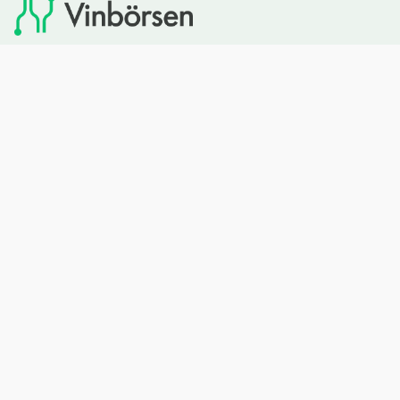
Vinbörsen tipsar om viner som du sedan kan köpa via
Systembolaget. Vinbörsen har ingen egen försäljning och
heller inget kommersiellt samarbete med Systembolaget.
Bläddra
Om oss
Rött vin
Om Vinbörsen
Vitt vin
Hur funkar det?
Mousserande
Redaktionen
Rosévin
Privacy policy
Sprit
Arkivet
Öl