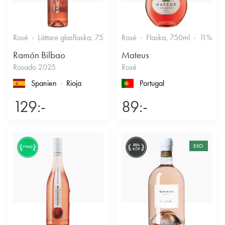
Rosé
Lättare glasflaska, 750ml
Rosé
12.5%
Flaska, 750ml
Fruktigt & Smakrikt
11%
F
Ramón Bilbao
Mateus
Rosado 2025
Rosé
Spanien
Rioja
Portugal
129:-
89:-
BRA
EKO
FYND
KÖP