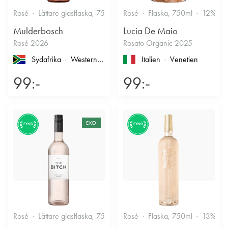
Rosé
Lättare glasflaska, 750ml
Rosé
12.5%
Flaska, 750ml
Fruktigt & Smakrikt
12%
Mulderbosch
Lucia De Maio
Rosé 2026
Rosato Organic 2025
Sydafrika
Western Cape
, Coastal Region
Italien
Venetien
99:-
99:-
EKO
FYND
FYND
Rosé
Lättare glasflaska, 750ml
Rosé
11.5%
Flaska, 750ml
Friskt & Bärigt
13%