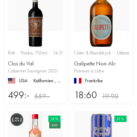
Rött
Flaska, 750ml
14.5%
Cider & Blanddryck
Lättare gl
Clos du Val
Galipette Non-Alc
Cabernet Sauvignon 2021
Pommes à cidre
USA
Kalifornien
, North Coast
, Napa County
Frankrike
, Napa Valley
499:-
18:60
559:-
19:90
BRA
13 %
21 %
KÖP
EKO