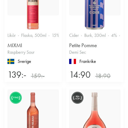
Likör
Flaska, 500ml
15%
Annan likör
Cider
Burk, 330ml
4%
Tor
MIXMI
Petite Pomme
Raspberry Sour
Demi Sec
Sverige
Frankrike
139:-
14:90
159:-
18:90
BRA
FYND
KÖP