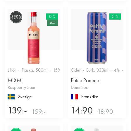
BRA
13 %
21 %
KÖP
EKO
Likör
Flaska, 500ml
15%
Annan likör
Cider
Burk, 330ml
4%
Tor
MIXMI
Petite Pomme
Raspberry Sour
Demi Sec
Sverige
Frankrike
139:-
14:90
159:-
18:90