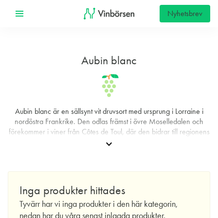
Nyhetsbrev
Aubin blanc
Aubin blanc är en sällsynt vit druvsort med ursprung i Lorraine i
nordöstra Frankrike. Den odlas främst i övre Moselledalen och
förekommer i viner från Côtes de Toul, där den bidrar till regionens
särskilda identitet. Druvan är en historisk korsning mellan Gouais
expand_more
blanc och Savagnin, två föräldrar som har givit upphov till flera av
Europas klassiska sorter. Kombinationen förklarar varför Aubin
blanc ofta förenar tydlig syra med en diskret, nyanserad aromatik.
Samtidigt är den krävande i vingården: låg sjukdomsresistens och
Inga produkter hittades
låga skördeutbyten gör att odlarna måste arbeta noggrant för att få
Tyvärr har vi inga produkter i den här kategorin,
jämn kvalitet år efter år.
nedan har du våra senast inlagda produkter.