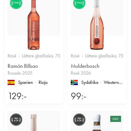
FYND
FYND
Rosé
Lättare glasflaska, 750ml
Rosé
12.5%
Lättare glasflaska, 750ml
Fruktigt & Smakrikt
Ramón Bilbao
Mulderbosch
Rosado 2025
Rosé 2026
Spanien
Rioja
Sydafrika
Western Cape
129:-
99:-
BRA
BRA
EKO
KÖP
KÖP