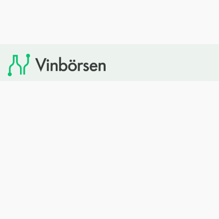
Vinbörsen tipsar om viner som du sedan kan köpa via
Systembolaget. Vinbörsen har ingen egen försäljning och
heller inget kommersiellt samarbete med Systembolaget.
Bläddra
Om oss
Rött vin
Om Vinbörsen
Vitt vin
Hur funkar det?
Mousserande
Redaktionen