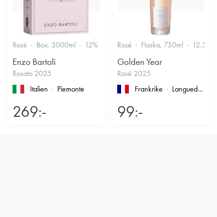
Rosé
Box, 3000ml
12%
Friskt & Bärigt
Rosé
Flaska, 750ml
12.5%
Enzo Bartoli
Golden Year
Rosato 2025
Rosé 2025
Italien
Piemonte
Frankrike
Languedoc-Roussillon
269:-
99:-