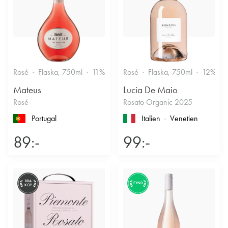
Rosé
Flaska, 750ml
11%
Fruktigt & Smakrikt
Rosé
Flaska, 750ml
12%
Mateus
Lucia De Maio
Rosé
Rosato Organic 2025
Portugal
Italien
Venetien
89:-
99:-
BRA
FYND
KÖP