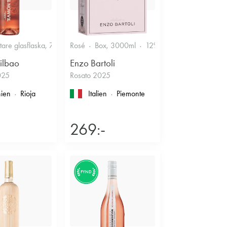
r
ttare glasflaska, 750ml
Rosé
12.5%
Box, 3000ml
Fruktigt & Smakrikt
12%
Friskt & Bärigt
ilbao
Enzo Bartoli
025
Rosato 2025
ien
Rioja
Italien
Piemonte
269:-
FYND