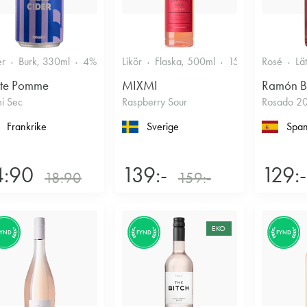
er
Burk, 330ml
4%
Torr/halvtorr
Likör
Flaska, 500ml
15%
Annan likö
Rosé
Lä
ite Pomme
MIXMI
Ramón B
i Sec
Raspberry Sour
Rosado 2
Frankrike
Sverige
Span
4:90
139:-
129:-
18:90
159:-
EKO
FYND
FYND
FYND