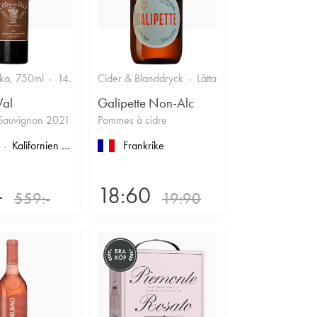
ska, 750ml
14.5%
Cider & Blanddryck
Lättare glasflaska, 330ml
Val
Galipette Non-Alc
Sauvignon 2021
Pommes à cidre
imoux
Kalifornien
, North Coast
, Napa County
Frankrike
, Napa Valley
-
18:60
559:-
19:90
BRA
KÖP