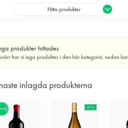
Hitta produkter
nga produkter hittades
yvärr har vi inga produkter i den här kategorin, nedan ha
naste inlagda produkterna
40 %
FYND