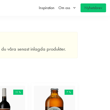
keyboard_arrow_down
Inspiration
Om oss
Nyhetsbrev
r du våra senast inlagda produkter.
11 %
7 %