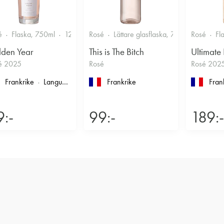
é
Flaska, 750ml
12.5%
Rosé
Friskt & Bärigt
Lättare glasflaska, 750ml
Rosé
11.5%
Fl
den Year
This is The Bitch
Ultimate
é 2025
Rosé
Rosé 202
Frankrike
Languedoc-Roussillon
Frankrike
, Pays d'Oc
Fran
9:-
99:-
189:-