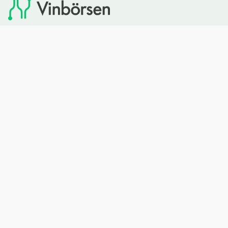
Vinbörsen tipsar om viner som du sedan kan köpa via
Systembolaget. Vinbörsen har ingen egen försäljning och
heller inget kommersiellt samarbete med Systembolaget.
Bläddra
Om oss
Rött vin
Om Vinbörsen
Vitt vin
Hur funkar det?
Mousserande
Redaktionen
Rosévin
Privacy policy
Sprit
Arkivet
Öl