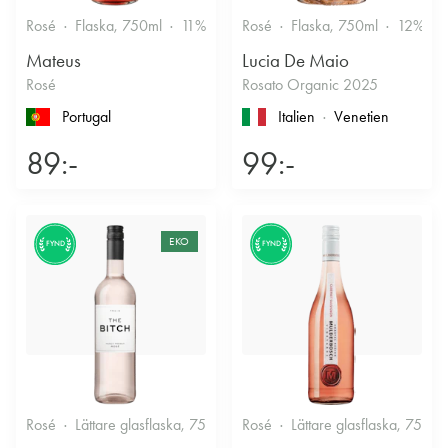
Rosé
Flaska, 750ml
11%
Fruktigt & Smakrikt
Rosé
Flaska, 750ml
12%
Mateus
Lucia De Maio
Rosé
Rosato Organic 2025
Portugal
Italien
Venetien
89:-
99:-
EKO
FYND
FYND
Rosé
Lättare glasflaska, 750ml
Rosé
11.5%
Lättare glasflaska, 750ml
Friskt & Bärigt