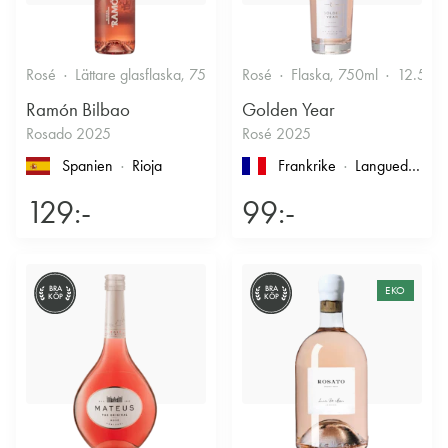
Rosé
Lättare glasflaska, 750ml
Rosé
12.5%
Flaska, 750ml
Fruktigt & Smakrikt
12.5%
Ramón Bilbao
Golden Year
Rosado 2025
Rosé 2025
Spanien
Rioja
Frankrike
Languedoc-Roussillon
129:-
99:-
BRA
BRA
EKO
KÖP
KÖP