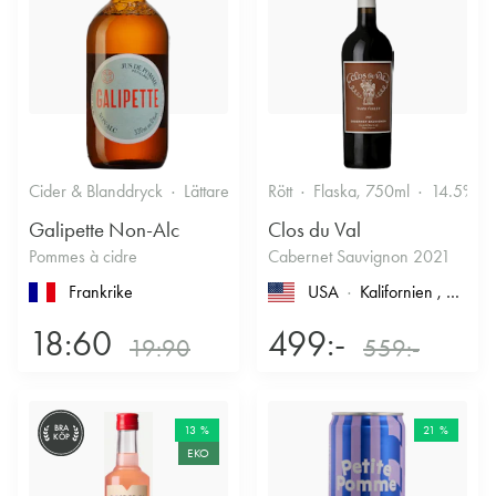
Cider & Blanddryck
Lättare glasflaska, 330ml
Rött
Flaska, 750ml
0.3%
14.5%
Cider
Galipette Non-Alc
Clos du Val
Pommes à cidre
Cabernet Sauvignon 2021
Frankrike
USA
Kalifornien
, North Coast
18:60
499:-
19:90
559:-
BRA
13 %
21 %
KÖP
EKO