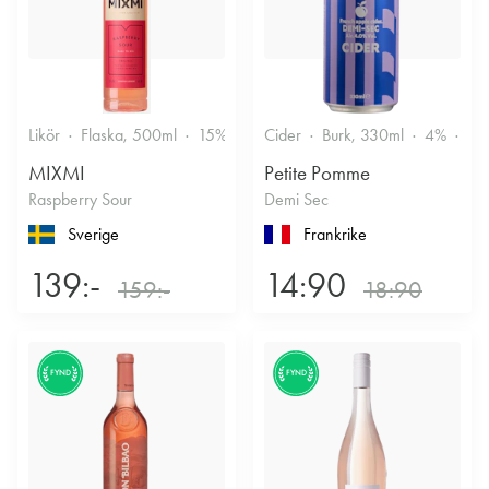
Likör
Flaska, 500ml
15%
Annan likör
Cider
Burk, 330ml
4%
Tor
MIXMI
Petite Pomme
Raspberry Sour
Demi Sec
Sverige
Frankrike
139:-
14:90
159:-
18:90
FYND
FYND