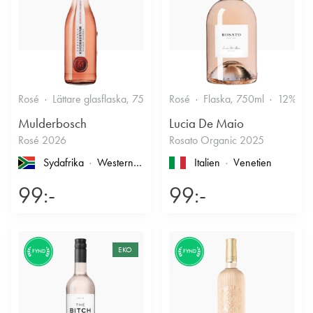
Rosé
Lättare glasflaska, 750ml
Rosé
12.5%
Flaska, 750ml
Fruktigt & Smakrikt
12%
Mulderbosch
Lucia De Maio
Rosé 2026
Rosato Organic 2025
Sydafrika
Western Cape
, Coastal Region
Italien
Venetien
99:-
99:-
EKO
FYND
FYND