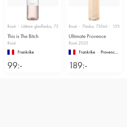
Rosé
Lättare glasflaska, 750ml
Rosé
11.5%
Flaska, 750ml
Friskt & Bärigt
13%
This is The Bitch
Ultimate Provence
Rosé
Rosé 2025
Frankrike
Frankrike
Provence
, Cô
99:-
189:-