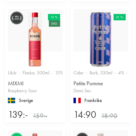
BRA
13 %
21 %
KÖP
EKO
Likör
Flaska, 500ml
15%
Annan likör
Cider
Burk, 330ml
4%
Tor
MIXMI
Petite Pomme
Raspberry Sour
Demi Sec
Sverige
Frankrike
139:-
14:90
159:-
18:90