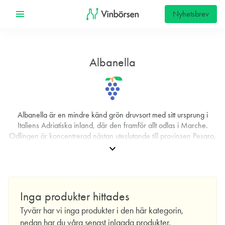
Nyhetsbrev
Albanella
Albanella är en mindre känd grön druvsort med sitt ursprung i
Italiens Adriatiska inland, där den framför allt odlas i Marche.
Odlingen är koncentrerad nästan uteslutande till provinsen Pesaro,
i de böljande kullarna som vetter mot havet och påverkas av svala
expand_more
briser och betydande temperaturskillnader mellan dag och natt.
Den geografiska koncentrationen gör druvan till en lokal specialitet
och förklarar varför den sällan syns utanför regionen. Inom
appellationen Colli Pesaresi spelar Albanella en viktig roll för de
Inga produkter hittades
vita vinerna och förekommer ofta som huvudingrediens, även om
den enligt appellationsreglerna kan blandas med andra sorter
Tyvärr har vi inga produkter i den här kategorin,
beroende på producentens stil och årgångens förutsättningar.
nedan har du våra senast inlagda produkter.