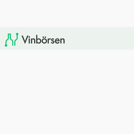
Vinbörsen tipsar om viner som du sedan kan köpa via
Systembolaget. Vinbörsen har ingen egen försäljning och
heller inget kommersiellt samarbete med Systembolaget.
Bläddra
Om oss
Rött vin
Om Vinbörsen
Vitt vin
Hur funkar det?
Mousserande
Redaktionen