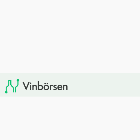
Vinbörsen tipsar om viner som du sedan kan köpa via
Systembolaget. Vinbörsen har ingen egen försäljning och
heller inget kommersiellt samarbete med Systembolaget.