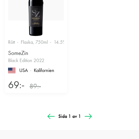
den till den ultimata partnern för grillat. Om du serverar
revbensspjäll med en söt och rökig BBQ-glaze, en burgare med
bacon eller en kryddig pulled pork, är detta vinet du vill ha i glaset.
Vinet har kraften att möta de rökiga smakerna och sötman att
balansera hetta och kryddor, där ett strävare vin hade kunnat
upplevas som beskt. Det är helt enkelt ett vin gjort för fest, mat och
Rött
Flaska, 750ml
14.5%
umgänge.
SomeZin
Black Edition 2022
USA
Kalifornien
69:-
89:-
Sida 1 av 1