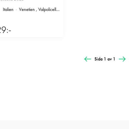
Italien
Venetien
, Valpolicella
, Valpolicella Ripasso
9:-
Sida 1 av 1