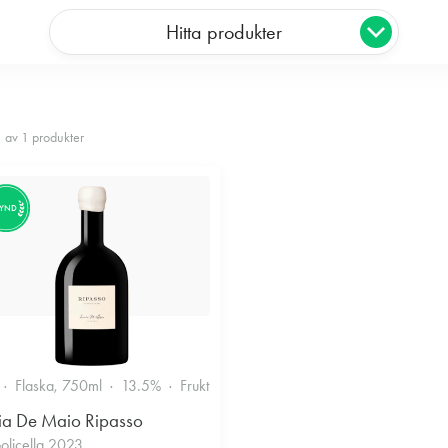
Hitta produkter
1 av 1 produkter
FYND
Flaska, 750ml
13.5%
Fruktigt & Smakrikt
ia De Maio Ripasso
olicella 2023