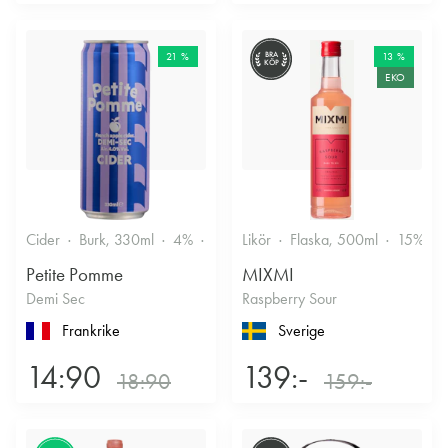
21 %
BRA
13 %
KÖP
EKO
Cider
Burk, 330ml
4%
Torr/halvtorr
Likör
Flaska, 500ml
15%
Petite Pomme
MIXMI
Demi Sec
Raspberry Sour
Frankrike
Sverige
14:90
139:-
18:90
159:-