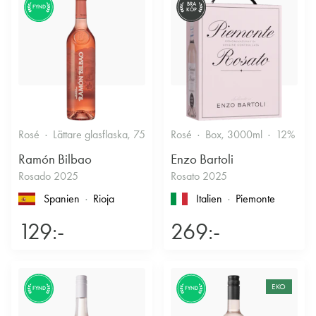
BRA
FYND
KÖP
Rosé
Lättare glasflaska, 750ml
Rosé
12.5%
Box, 3000ml
Fruktigt & Smakrikt
12%
F
Ramón Bilbao
Enzo Bartoli
Rosado 2025
Rosato 2025
Spanien
Rioja
Italien
Piemonte
129:-
269:-
EKO
FYND
FYND