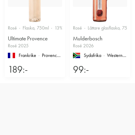
Rosé
Flaska, 750ml
13%
Friskt & Bärigt
Rosé
Lättare glasflaska, 750ml
Ultimate Provence
Mulderbosch
Rosé 2025
Rosé 2026
Frankrike
Provence
, Côtes de Provence
Sydafrika
Western Cape
189:-
99:-