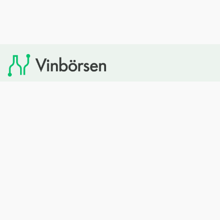
Vinbörsen tipsar om viner som du sedan kan köpa via
Systembolaget. Vinbörsen har ingen egen försäljning och
heller inget kommersiellt samarbete med Systembolaget.
Bläddra
Om oss
Rött vin
Om Vinbörsen
Vitt vin
Hur funkar det?
Mousserande
Redaktionen