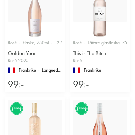
Rosé
Flaska, 750ml
12.5%
Friskt & Bärigt
Rosé
Lättare glasflaska, 750ml
Golden Year
This is The Bitch
Rosé 2025
Rosé
Frankrike
Languedoc-Roussillon
, Pays d'Oc
Frankrike
99:-
99:-
FYND
FYND