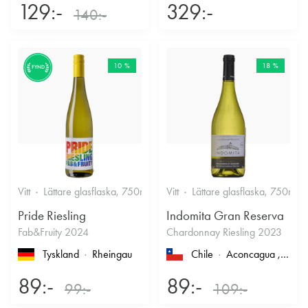
129:-
329:-
140:-
10 %
18 %
FYND
Vitt
Lättare glasflaska, 750ml
12%
Vitt
Lättare glasflaska, 750ml
Friskt & Fruktigt
Pride Riesling
Indomita Gran Reserva
Fab&Fruity 2024
Chardonnay Riesling 2023
Tyskland
Rheingau
Chile
Aconcagua
, Casablanca
89:-
89:-
99:-
109:-