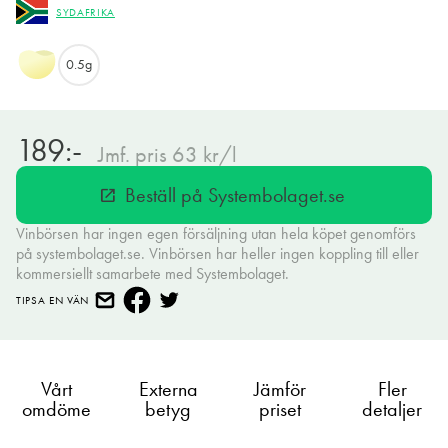
SYDAFRIKA
0.5g
189:-
Jmf. pris 63 kr/l
Beställ på Systembolaget.se
open_in_new
Vinbörsen har ingen egen försäljning utan hela köpet genomförs
på systembolaget.se. Vinbörsen har heller ingen koppling till eller
kommersiellt samarbete med Systembolaget.
TIPSA EN VÄN
Vårt
Externa
Jämför
Fler
omdöme
betyg
priset
detaljer