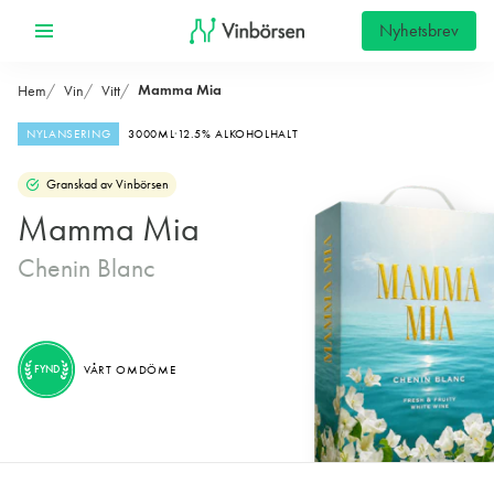
Nyhetsbrev
Mamma Mia
Hem
Vin
Vitt
NYLANSERING
3000ML
12.5% ALKOHOLHALT
Granskad av Vinbörsen
Mamma Mia
Chenin Blanc
FYND
VÅRT OMDÖME