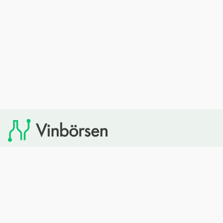
Vinbörsen tipsar om viner som du sedan kan köpa via
Systembolaget. Vinbörsen har ingen egen försäljning och
heller inget kommersiellt samarbete med Systembolaget.