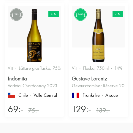
8 %
7 %
TIPS
FYND
Vitt
Lättare glasflaska, 750ml
12.5%
Vitt
Flaska, 750ml
Friskt & Fruktigt
14%
Dr
Indomita
Gustave Lorentz
Varietal Chardonnay 2023
Gewurztraminer Réserve 2025
Chile
Valle Central
Frankrike
Alsace
69:-
129:-
75:-
139:-