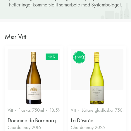
heller inget kommersiellt samarbete med Systembolaget.
Mer Vitt
40 %
FYND
Vitt
Flaska, 750ml
13.5%
Vitt
Lättare glasflaska, 750ml
Domaine de Baronarques
La Désirée
Chardonnay 2016
Chardonnay 2025