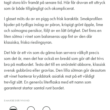
tagit stora kliv framåt på senare tid. Här får druvan ett uttryck
som är både tillgängligt och okomplicerat.
I glaset möts du av en pigg och frisk karaktär. Smakprofilen
bjuder på tydliga inslag av päron, krispigt grönt äpple, lime
och solmogna persikor, följt av en lätt örtighet. Det finns en
liten sötma i vinet som balanseras upp fint av den där
klassiska, friska rieslingsyran.
Det här är ett vin som du gärna kan servera välkylt precis
som det är, men det har också en bredd som gör att det trivs
bra på matbordet. Testa det till en smörstekt abborre, klassisk
svensk gubbröra eller gravlax. Den lilla sötman gör dessutom
att vinet hanterar kryddstark asiatisk mat på ett väldigt
trevligt sätt. En generös literflaska med ett namn som
garanterat startar samtal runt bordet.
SMAKBESKRIVNING