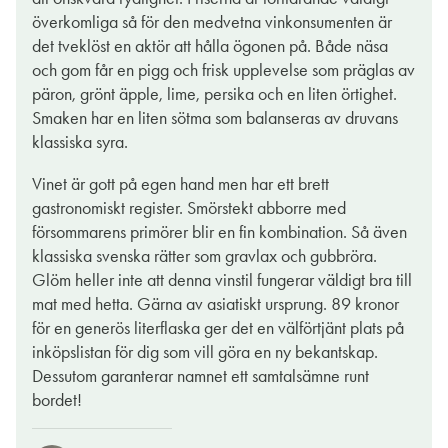
enkelt att placera in i diverse sammanhang i sommar. Det
överkomliga så för den medvetna vinkonsumenten är
optimala skulle jag säga är knytis, ni vet när man bjuder in lite
det tveklöst en aktör att hålla ögonen på. Både näsa
för mycket folk, alla tar med något gott, lite utan plan. Någon
och gom får en pigg och frisk upplevelse som präglas av
får ta med campingbord och stolar, för var ska alla annars sitta?
päron, grönt äpple, lime, persika och en liten örtighet.
I detta sammanhang är en välkyld litersflaska med halvtorr
Smaken har en liten sötma som balanseras av druvans
Riesling kanon. Den räcker till fler och funkar till många av
klassiska syra.
spontanrätterna som kan tänkas landa på bordet. Så vad väntar
Vinet är gott på egen hand men har ett brett
du på? Ut med inbjudan nu.
gastronomiskt register. Smörstekt abborre med
försommarens primörer blir en fin kombination. Så även
MADELEINE ARDBY
klassiska svenska rätter som gravlax och gubbröra.
19 maj 2026
Glöm heller inte att denna vinstil fungerar väldigt bra till
mat med hetta. Gärna av asiatiskt ursprung. 89 kronor
för en generös literflaska ger det en välförtjänt plats på
inköpslistan för dig som vill göra en ny bekantskap.
Dessutom garanterar namnet ett samtalsämne runt
bordet!