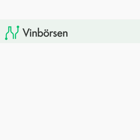
Vinbörsen tipsar om viner som du sedan kan köpa via
Systembolaget. Vinbörsen har ingen egen försäljning och
heller inget kommersiellt samarbete med Systembolaget.
Bläddra
Om oss
Rött vin
Om Vinbörsen
Vitt vin
Hur funkar det?
Mousserande
Redaktionen