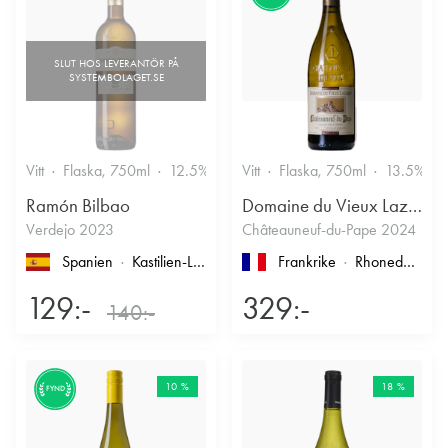
Vitt
Flaska, 750ml
12.5%
Vitt
Flaska, 750ml
13.5%
Ramón Bilbao
Domaine du Vieux Lazaret
Verdejo 2023
Châteauneuf-du-Pape 2024
Spanien
Kastilien-León
, Rueda
Frankrike
Rhonedalen
, 
129:-
329:-
140:-
10 %
18 %
FYND