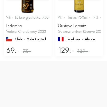
Vitt
Lättare glasflaska, 750ml
12.5%
Vitt
Flaska, 750ml
Friskt & Fruktigt
14%
Dr
Indomita
Gustave Lorentz
Varietal Chardonnay 2023
Gewurztraminer Réserve 2025
Chile
Valle Central
Frankrike
Alsace
69:-
129:-
75:-
139:-