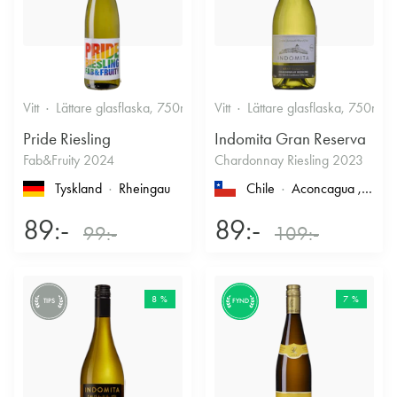
Vitt
Lättare glasflaska, 750ml
12%
Vitt
Lättare glasflaska, 750ml
Friskt & Fruktigt
Pride Riesling
Indomita Gran Reserva
Fab&Fruity 2024
Chardonnay Riesling 2023
Tyskland
Rheingau
Chile
Aconcagua
, Casablanca
89:-
89:-
99:-
109:-
8 %
7 %
TIPS
FYND