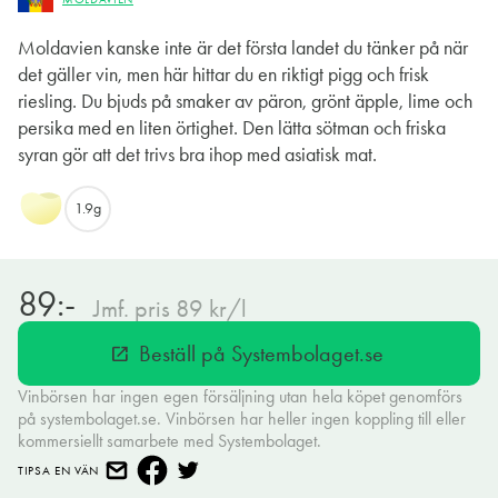
Moldavien kanske inte är det första landet du tänker på när
det gäller vin, men här hittar du en riktigt pigg och frisk
riesling. Du bjuds på smaker av päron, grönt äpple, lime och
persika med en liten örtighet. Den lätta sötman och friska
syran gör att det trivs bra ihop med asiatisk mat.
1.9g
89:-
Jmf. pris 89 kr/l
Beställ på Systembolaget.se
open_in_new
Vinbörsen har ingen egen försäljning utan hela köpet genomförs
på systembolaget.se. Vinbörsen har heller ingen koppling till eller
kommersiellt samarbete med Systembolaget.
TIPSA EN VÄN