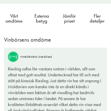
Vårt
Externa
Jämför
Fler
omdöme
betyg
priset
detaljer
Vinbörsens omdöme
VINBÖRSENS OMDÖME
TIPS
VINBÖRSENS OMDÖME
FYND
Det är inte ofta jag dricker vin från Moldavien. Men i fallet
Riesling odlas lite varstans runtom i världen, allt som
med denna Riesling är det just det vi får göra. Även om landet
oftast med gott resultat. Undertecknad har till och med
känns något annorlunda, är vinet i glaset inte det, vilket jag
stött på kinesisk Riesling. Just detta vin har sitt ursprung i
menar i positiv bemärkelse.
Moldavien som kanske inte är en direkt kändis i
vinvärlden men faktum är att vinodling har bedrivits
Detta vin har en tilltalande doft av exotisk frukt och vita
sedan urminnes tider i landet. På senare år har
blommor. På smaken är det friskt med en lätt sötma som
kvaliteten förbättrats avsevärt vilket detta vin visar med
förstärks av den varma frukten. Det är lättdrucket och är därför
all önskvärd tydlighet. Priserna är fortfarande väldigt