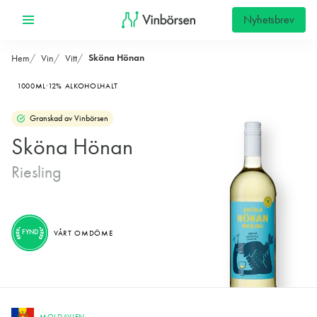
Nyhetsbrev
Sköna Hönan
Hem
Vin
Vitt
1000ML
12% ALKOHOLHALT
Granskad av Vinbörsen
Sköna Hönan
Riesling
FYND
VÅRT OMDÖME
MOLDAVIEN