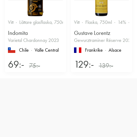
Vitt
Lättare glasflaska, 750ml
12.5%
Vitt
Flaska, 750ml
Friskt & Fruktigt
14%
Dr
Indomita
Gustave Lorentz
Varietal Chardonnay 2023
Gewurztraminer Réserve 2025
Chile
Valle Central
Frankrike
Alsace
69:-
129:-
75:-
139:-