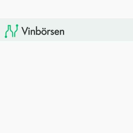
Vinbörsen tipsar om viner som du sedan kan köpa via
Systembolaget. Vinbörsen har ingen egen försäljning och
heller inget kommersiellt samarbete med Systembolaget.
Bläddra
Om oss
Rött vin
Om Vinbörsen
Vitt vin
Hur funkar det?
Mousserande
Redaktionen