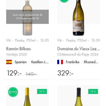
Vitt
Flaska, 750ml
12.5%
Vitt
Flaska, 750ml
13.5%
Ramón Bilbao
Domaine du Vieux Lazaret
Verdejo 2023
Châteauneuf-du-Pape 2024
Spanien
Kastilien-León
, Rueda
Frankrike
Rhonedalen
, 
129:-
329:-
140:-
10 %
18 %
FYND