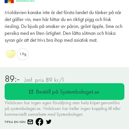
Moldavien kanske inte är det första landet du tänker på när
det gäller vin, men här hittar du en riktigt pigg och frisk
riesling. Du bjuds på smaker av päron, grönt äpple, lime och
persika med en liten örtighet. Den lätta sötman och friska
syran gör att det trivs bra ihop med asiatisk mat.
1.9g
89:-
Jmf. pris 89 kr/l
Beställ på Systembolaget.se
open_in_new
Vinbörsen har ingen egen försäljning utan hela köpet genomförs
på systembolaget.se. Vinbörsen har heller ingen koppling till eller
kommersiellt samarbete med Systembolaget.
TIPSA EN VÄN