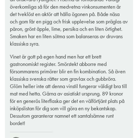
enkelt att placera in i diverse sammanhang i sommar. Det
överkomliga så för den medvetna vinkonsumenten är
optimala skulle jag säga är knytis, ni vet när man bjuder in lite
det tveklöst en aktör att hålla ögonen på. Både näsa
för mycket folk, alla tar med något gott, lite utan plan. Någon
och gom får en pigg och frisk upplevelse som präglas av
får ta med campingbord och stolar, för var ska alla annars sitta?
päron, grönt äpple, lime, persika och en liten örtighet.
I detta sammanhang är en välkyld litersflaska med halvtorr
Smaken har en liten sötma som balanseras av druvans
Riesling kanon. Den räcker till fler och funkar till många av
klassiska syra.
spontanrätterna som kan tänkas landa på bordet. Så vad väntar
Vinet är gott på egen hand men har ett brett
du på? Ut med inbjudan nu.
gastronomiskt register. Smörstekt abborre med
försommarens primörer blir en fin kombination. Så även
MADELEINE ARDBY
klassiska svenska rätter som gravlax och gubbröra.
19 maj 2026
Glöm heller inte att denna vinstil fungerar väldigt bra till
mat med hetta. Gärna av asiatiskt ursprung. 89 kronor
för en generös literflaska ger det en välförtjänt plats på
inköpslistan för dig som vill göra en ny bekantskap.
Dessutom garanterar namnet ett samtalsämne runt
bordet!