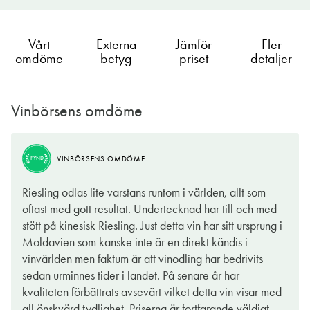
Vårt
Externa
Jämför
Fler
omdöme
betyg
priset
detaljer
Vinbörsens omdöme
VINBÖRSENS OMDÖME
TIPS
VINBÖRSENS OMDÖME
FYND
Det är inte ofta jag dricker vin från Moldavien. Men i fallet
Riesling odlas lite varstans runtom i världen, allt som
med denna Riesling är det just det vi får göra. Även om landet
oftast med gott resultat. Undertecknad har till och med
känns något annorlunda, är vinet i glaset inte det, vilket jag
stött på kinesisk Riesling. Just detta vin har sitt ursprung i
menar i positiv bemärkelse.
Moldavien som kanske inte är en direkt kändis i
vinvärlden men faktum är att vinodling har bedrivits
Detta vin har en tilltalande doft av exotisk frukt och vita
sedan urminnes tider i landet. På senare år har
blommor. På smaken är det friskt med en lätt sötma som
kvaliteten förbättrats avsevärt vilket detta vin visar med
förstärks av den varma frukten. Det är lättdrucket och är därför
all önskvärd tydlighet. Priserna är fortfarande väldigt