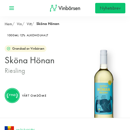
Nyhetsbrev
Sköna Hönan
Hem
Vin
Vitt
1000ML
12% ALKOHOLHALT
Granskad av Vinbörsen
Sköna Hönan
Riesling
FYND
VÅRT OMDÖME
MOLDAVIEN