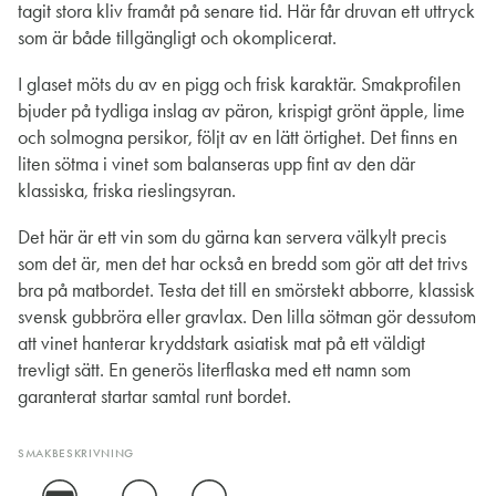
tagit stora kliv framåt på senare tid. Här får druvan ett uttryck
som är både tillgängligt och okomplicerat.
I glaset möts du av en pigg och frisk karaktär. Smakprofilen
bjuder på tydliga inslag av päron, krispigt grönt äpple, lime
och solmogna persikor, följt av en lätt örtighet. Det finns en
liten sötma i vinet som balanseras upp fint av den där
klassiska, friska rieslingsyran.
Det här är ett vin som du gärna kan servera välkylt precis
som det är, men det har också en bredd som gör att det trivs
bra på matbordet. Testa det till en smörstekt abborre, klassisk
svensk gubbröra eller gravlax. Den lilla sötman gör dessutom
att vinet hanterar kryddstark asiatisk mat på ett väldigt
trevligt sätt. En generös literflaska med ett namn som
garanterat startar samtal runt bordet.
SMAKBESKRIVNING