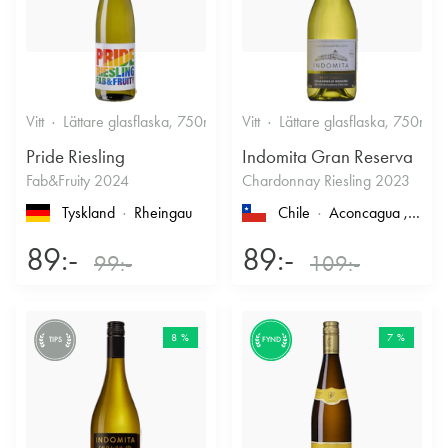
Vitt
Lättare glasflaska, 750ml
12%
Vitt
Lättare glasflaska, 750ml
Friskt & Fruktigt
Pride Riesling
Indomita Gran Reserva
Fab&Fruity 2024
Chardonnay Riesling 2023
Tyskland
Rheingau
Chile
Aconcagua
, Casablanca
89:-
89:-
99:-
109:-
8 %
7 %
TIPS
FYND