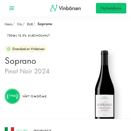
Nyhetsbrev
Soprano
Hem
Vin
Rött
750ML
13.5% ALKOHOLHALT
Granskad av Vinbörsen
Soprano
Pinot Noir 2024
FYND
VÅRT OMDÖME
ITALIEN
TREVENEZIE