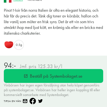
Pinot Noir från norra Italien är ofta en elegant historia, och
här får du precis det. Tänk dig toner av körsbär, hallon och
lite vanilj som möter en frisk syra. Det är ett vin som trivs
utmärkt ihop med ljust kött, en krämig sås eller en bricka med
italienska charkuterier.
0.5g
94:-
Jmf. pris 125.33 kr/l
Beställ på Systembolaget.se
open_in_new
Vinbörsen har ingen egen försäljning utan hela köpet genomförs
på systembolaget.se. Vinbörsen har heller ingen koppling till eller
kommersiellt samarbete med Systembolaget.
TIPSA EN VÄN