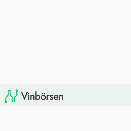
Vinbörsen tipsar om viner som du sedan kan köpa via
Systembolaget. Vinbörsen har ingen egen försäljning och