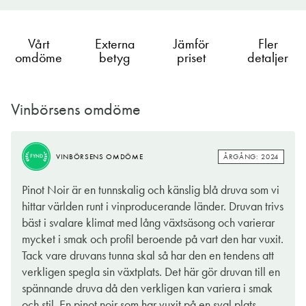
Vårt
Externa
Jämför
Fler
omdöme
betyg
priset
detaljer
Vinbörsens omdöme
ÅRGÅNG: 2024
VINBÖRSENS OMDÖME
FYND
ÅRGÅNG: 2024
VINBÖRSENS OMDÖME
FYND
Det värmer onekligen ett gammalt vinhjärta med nya generösa
Pinot Noir är en tunnskalig och känslig blå druva som vi
bekantskaper. I detta fall en mycket stilig och välgjord Pinot
hittar världen runt i vinproducerande länder. Druvan trivs
Noir med ursprung allra längst upp i nordöstra Italien. Området
bäst i svalare klimat med lång växtsäsong och varierar
kallas Trevenezie och är egentligen som namnet antyder inte
mycket i smak och profil beroende på vart den har vuxit.
ett enskilt område utan tre olika. Och delen av namnet
Tack vare druvans tunna skal så har den en tendens att
refererar till Venezia dvs Venedig på svenska. Nåväl, vi
verkligen spegla sin växtplats. Det här gör druvan till en
befinner oss i Friuli-Venezia-Giulia, Veneto och Trentino. Här
spännande druva då den verkligen kan variera i smak
skapar naturens förutsättningar en mängd olika viner, både
och stil. En pinot noir som har vuxit på en sval plats