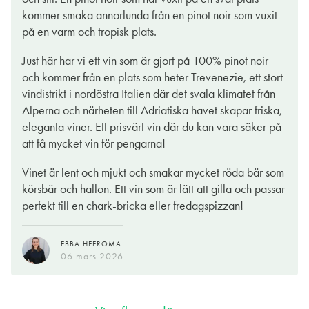
röda och vita. Den legendariskt svårodlade Pinot Noir trivs här.
kommer smaka annorlunda från en pinot noir som vuxit
Och det är verkligen till glädje för oss vinälskare.
på en varm och tropisk plats.
Namnet Soprano kan säkerligen få många att associera till TV-
Just här har vi ett vin som är gjort på 100% pinot noir
serien med det snarlika namnet. Iikheten stannar emellertid där,
och kommer från en plats som heter Trevenezie, ett stort
den enda gemensamma nämnaren är i så fall att vinet är
vindistrikt i nordöstra Italien där det svala klimatet från
kriminellt gott. Alla byggstenar sitter på plats. Rödfruktigt med
Alperna och närheten till Adriatiska havet skapar friska,
körsbär, hallon, jordgubbar och vanilj får sällskap av en
eleganta viner. Ett prisvärt vin där du kan vara säker på
aptitretande syra och en lätt men ack så elegant och
att få mycket vin för pengarna!
välbalanserad strävhet. Alla typer av fågel funkar finfint, gärna
med en gräddig sås. Kalv blir bra också tack, och alla möjliga
Vinet är lent och mjukt och smakar mycket röda bär som
typer av Italienska charkuterier, gärna en tryffelsalami! Skål
körsbär och hallon. Ett vin som är lätt att gilla och passar
och välkomna!
perfekt till en chark-bricka eller fredagspizzan!
MIKAEL KARIS
EBBA HEEROMA
02 mars 2026
06 mars 2026