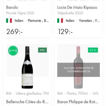
Barolo
Lucia De Maio Ripasso
Piccole Vigne 2021
Valpolicella 2023
Italien
Piemonte
, Barolo
Italien
Venetien
, Valpolicella
269:-
129:-
EKO
22 %
FYND
Rött
Lättare glasflaska, 750ml
13.5%
Rött
Flaska, 750ml
Kryddigt & Mustigt
14%
Belleruche Côtes-du-Rhône
Baron Philippe de Rothschild Chile SA