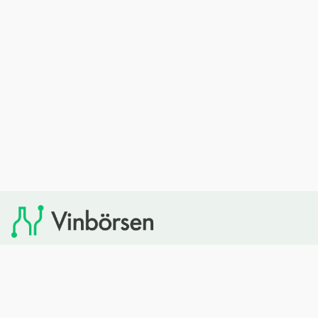
Vinbörsen tipsar om viner som du sedan kan köpa via
Systembolaget. Vinbörsen har ingen egen försäljning och
heller inget kommersiellt samarbete med Systembolaget.