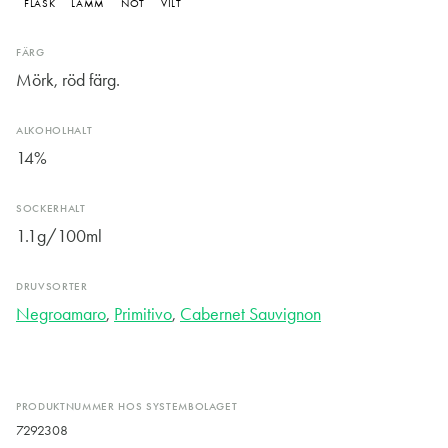
FLÄSK
LAMM
NÖT
VILT
FÄRG
Mörk, röd färg.
ALKOHOLHALT
14%
SOCKERHALT
1.1g/100ml
DRUVSORTER
Negroamaro
,
Primitivo
,
Cabernet Sauvignon
PRODUKTNUMMER HOS SYSTEMBOLAGET
7292308