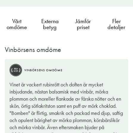
Vårt
Externa
Jämför
Fler
omdöme
betyg
priset
detaljer
Vinbörsens omdöme
BRA
BRA
VINBÖRSENS OMDÖME
VINBÖRSENS OMDÖME
KÖP
KÖP
BRA
VINBÖRSENS OMDÖME
KÖP
Nu släpps bomben, i alla fall bokstavligen. Vinet som sedan
Det finns mycket italienska viner i kategorin fruktiga och
Vinet är vackert rubinrött och doften är mycket
tidigare finns som appassimento på flaska lanseras nu även i
smakrika viner på Systembolagets hyllor just nu. Här kommer
inbjudande, nästan balsamisk med vinbär, mörka
den populära bag-in-boxen. Innehållet kommer från Italien som
även This is The Bomb box som är en version av supersuccén
plommon och moreller flankade av färska nötter och en
ju är vinlandet som fullständigt exploderat i popularitet och
This is The Bomb på flaska. Boxen är lika snygg och stilren som
skön, örtig sötlakritston samt en puff av mörk choklad.
ligger på försäljningstoppen bland vinländer på Systembolaget.
flaskan och innehållet smakar ungefär detsamma.
"Bomben" är flirtig, smakrik och packad med djup, saftig
Kort och gott, vi svenskar kan inte få nog av viner från
och opulent bärighet av mörka plommon, körsbärslikör
Druvorna som ingår är den lokala druvan Negroamaro,
stövellandet.
och mörka vinbär. Även eftersmaken bjuder på
Primitivo och Cabernet Sauvignon. Med ekologiska metoder