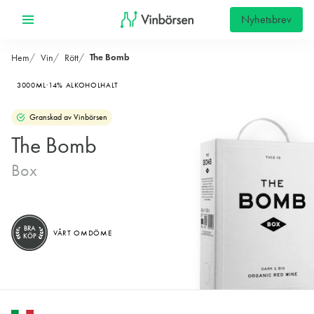
Nyhetsbrev
The Bomb
Hem
Vin
Rött
3000ML
14% ALKOHOLHALT
Granskad av Vinbörsen
The Bomb
Box
BRA
VÅRT OMDÖME
KÖP