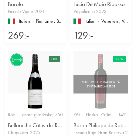
Barolo
Lucia De Maio Ripasso
Piccole Vigne 2021
Valpolicella 2023
Italien
Piemonte
, Barolo
Italien
Venetien
, Valpolicella
269:-
129:-
EKO
22 %
FYND
Rött
Lättare glasflaska, 750ml
13.5%
Rött
Flaska, 750ml
Kryddigt & Mustigt
14%
Belleruche Côtes-du-Rhône
Baron Philippe de Rothschild Chile SA
Chapoutier 2025
Escudo Rojo Gran Reserva 2022