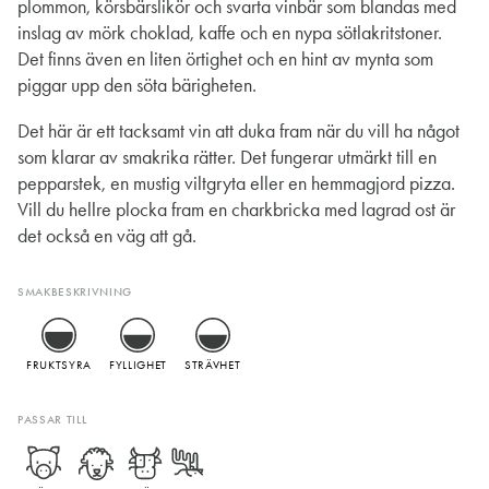
plommon, körsbärslikör och svarta vinbär som blandas med
inslag av mörk choklad, kaffe och en nypa sötlakritstoner.
Det finns även en liten örtighet och en hint av mynta som
piggar upp den söta bärigheten.
Det här är ett tacksamt vin att duka fram när du vill ha något
som klarar av smakrika rätter. Det fungerar utmärkt till en
pepparstek, en mustig viltgryta eller en hemmagjord pizza.
Vill du hellre plocka fram en charkbricka med lagrad ost är
det också en väg att gå.
SMAKBESKRIVNING
FRUKTSYRA
FYLLIGHET
STRÄVHET
PASSAR TILL