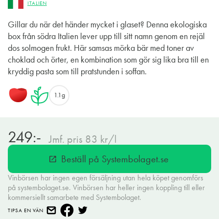
ITALIEN
Gillar du när det händer mycket i glaset? Denna ekologiska
box från södra Italien lever upp till sitt namn genom en rejäl
dos solmogen frukt. Här samsas mörka bär med toner av
choklad och örter, en kombination som gör sig lika bra till en
kryddig pasta som till pratstunden i soffan.
1.1g
249:-
Jmf. pris 83 kr/l
Beställ på Systembolaget.se
open_in_new
Vinbörsen har ingen egen försäljning utan hela köpet genomförs
på systembolaget.se. Vinbörsen har heller ingen koppling till eller
kommersiellt samarbete med Systembolaget.
TIPSA EN VÄN