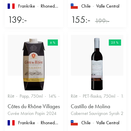
Frankrike
Rhonedalen
, Côtes du Rhône
Chile
Valle Central
139:-
155:-
199:-
6 %
25 %
Rött
Papp, 750ml
14%
Fruktigt & Smakrikt
Rött
PET-flaska, 750ml
13.5
Côtes du Rhône Villages
Castillo de Molina
Cuvée Marion Papin 2024
Cabernet Sauvignon Syrah 2022
Frankrike
Rhonedalen
, Côtes du Rhône
Chile
, Côtes-du-Rhône-Vi
Valle Central