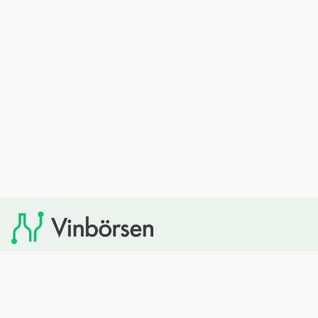
Vinbörsen tipsar om viner som du sedan kan köpa via
Systembolaget. Vinbörsen har ingen egen försäljning och
heller inget kommersiellt samarbete med Systembolaget.