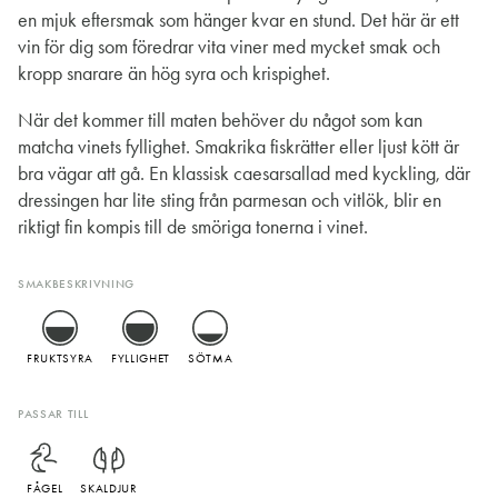
en mjuk eftersmak som hänger kvar en stund. Det här är ett
vin för dig som föredrar vita viner med mycket smak och
kropp snarare än hög syra och krispighet.
När det kommer till maten behöver du något som kan
matcha vinets fyllighet. Smakrika fiskrätter eller ljust kött är
bra vägar att gå. En klassisk caesarsallad med kyckling, där
dressingen har lite sting från parmesan och vitlök, blir en
riktigt fin kompis till de smöriga tonerna i vinet.
SMAKBESKRIVNING
FRUKTSYRA
FYLLIGHET
SÖTMA
PASSAR TILL
FÅGEL
SKALDJUR