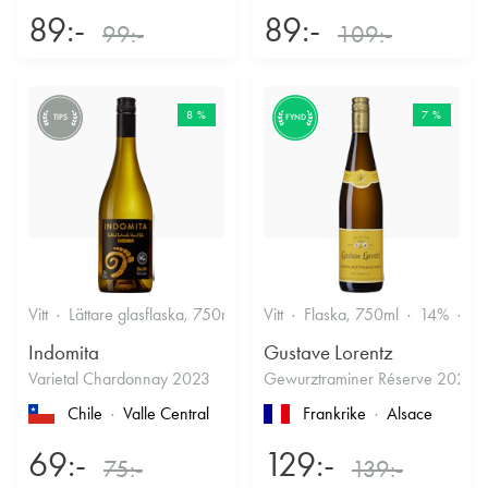
89:-
89:-
99:-
109:-
8 %
7 %
TIPS
FYND
Vitt
Lättare glasflaska, 750ml
12.5%
Vitt
Flaska, 750ml
Friskt & Fruktigt
14%
Dr
Indomita
Gustave Lorentz
Varietal Chardonnay 2023
Gewurztraminer Réserve 2025
Chile
Valle Central
Frankrike
Alsace
69:-
129:-
75:-
139:-