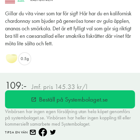
Gillar du vita viner som tar för sig? Här har du en kalifornisk
chardonnay som bjuder på generösa toner av gula äpplen,
ananas och smörkola. Det är ett fylligt val som gör sig riktigt
bra till en caesarsallad eller smakrika fiskrätter där vinet får
möta lite sälta och fett.
0.5g
109:-
Jmf. pris 145.33 kr/l
Beställ på Systembolaget.se
open_in_new
Vinbörsen har ingen egen försäljning utan hela köpet genomförs
på systembolaget.se. Vinbörsen har heller ingen koppling till eller
kommersiellt samarbete med Systembolaget.
TIPSA EN VÄN