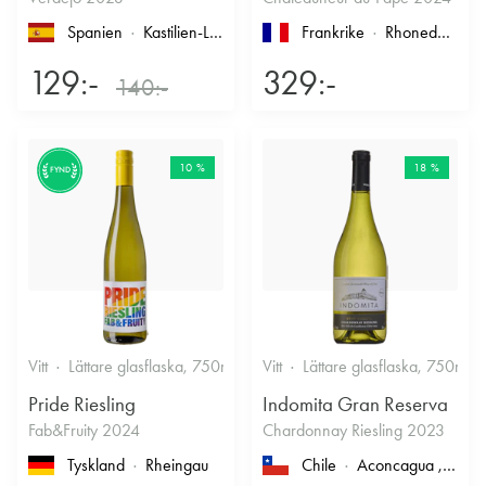
Spanien
Kastilien-León
, Rueda
Frankrike
Rhonedalen
, 
129:-
329:-
140:-
10 %
18 %
FYND
Vitt
Lättare glasflaska, 750ml
12%
Vitt
Lättare glasflaska, 750ml
Friskt & Fruktigt
Pride Riesling
Indomita Gran Reserva
Fab&Fruity 2024
Chardonnay Riesling 2023
Tyskland
Rheingau
Chile
Aconcagua
, Casablanca