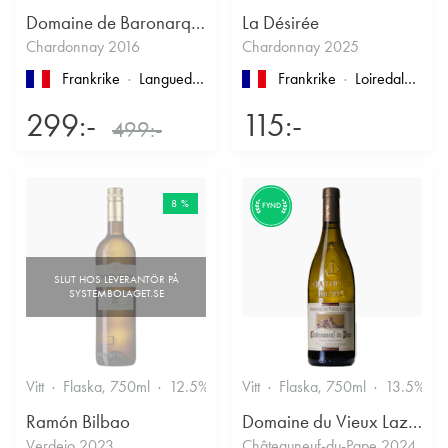
Domaine de Baronarques
La Désirée
Chardonnay 2016
Chardonnay 2025
Frankrike
Languedoc-Roussillon
, Limoux
Frankrike
Loiredalen
, IG
299:-
115:-
499:-
8 %
FYND
Vitt
Flaska, 750ml
12.5%
Vitt
Flaska, 750ml
13.5%
Ramón Bilbao
Domaine du Vieux Lazaret
Verdejo 2023
Châteauneuf-du-Pape 2024