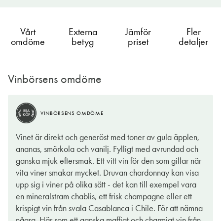
Vårt
Externa
Jämför
Fler
omdöme
betyg
priset
detaljer
Vinbörsens omdöme
BRA
VINBÖRSENS OMDÖME
KÖP
Vinet är direkt och generöst med toner av gula äpplen,
ananas, smörkola och vanilj. Fylligt med avrundad och
ganska mjuk eftersmak. Ett vitt vin för den som gillar när
vita viner smakar mycket. Druvan chardonnay kan visa
upp sig i viner på olika sätt - det kan till exempel vara
en mineralstram chablis, ett frisk champagne eller ett
krispigt vin från svala Casablanca i Chile. För att nämna
några. Här som ett ganska maffigt och charmigt vin från