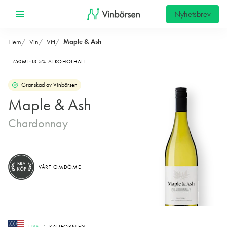
Nyhetsbrev
Maple & Ash
Hem
Vin
Vitt
750ML
13.5% ALKOHOLHALT
Granskad av Vinbörsen
Maple & Ash
Chardonnay
BRA
VÅRT OMDÖME
KÖP
USA
KALIFORNIEN