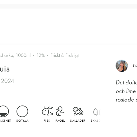
asflaska, 1000ml
12%
Friskt & Fruktigt
uis
E
 2024
Det doft
och lime
rostade e
LLIGHET
SÖTMA
FISK
FÅGEL
SALLADER
SKALDJUR