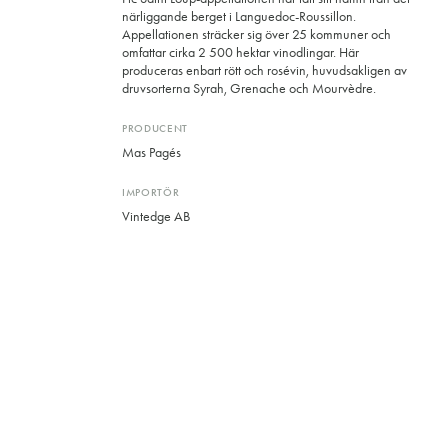
närliggande berget i Languedoc-Roussillon.
Appellationen sträcker sig över 25 kommuner och
omfattar cirka 2 500 hektar vinodlingar. Här
produceras enbart rött och rosévin, huvudsakligen av
druvsorterna Syrah, Grenache och Mourvèdre.
PRODUCENT
Mas Pagés
IMPORTÖR
Vintedge AB