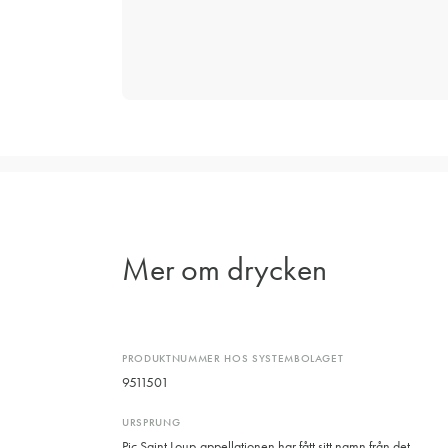
Mer om drycken
PRODUKTNUMMER HOS SYSTEMBOLAGET
9511501
URSPRUNG
Pic Saint Loup-appellationen har fått sitt namn från det