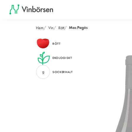
Mas Pagès
Hem
Vin
Rött
RÖTT
EKOLOGISKT
g
SOCKERHALT