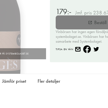
179:-
Jmf. pris 238.6
Bestäl
open_in_new
Vinbörsen har ingen egen försäljn
systembolaget.se. Vinbörsen har hell
samarbete med Systembolaget.
TIPSA EN VÄN
Jämför priset
Fler detaljer