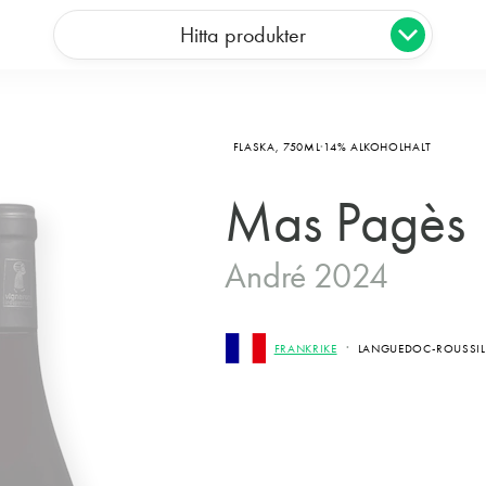
Hitta produkter
FLASKA,
750ML
14% ALKOHOLHALT
Mas Pagès
André 2024
FRANKRIKE
LANGUEDOC-ROUSSILL