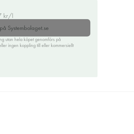
7 kr/l
l på Systembolaget.se
ing utan hela köpet genomförs på
er ingen koppling till eller kommersiellt