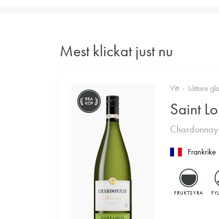
Mest klickat just nu
Vitt
Lättare gl
BRA
Saint Lo
KÖP
Chardonnay
Frankrike
FRUKTSYRA
FY