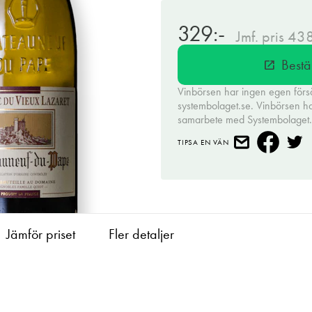
329:-
Jmf. pris 43
Bestä
open_in_new
Vinbörsen har ingen egen förs
systembolaget.se. Vinbörsen har 
samarbete med Systembolaget
TIPSA EN VÄN
Jämför priset
Fler detaljer