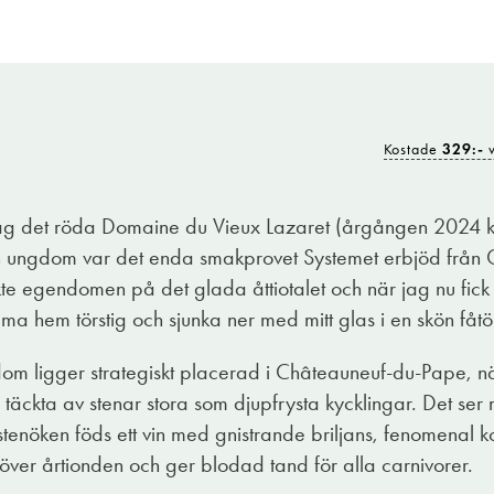
Kostade
329:-
v
jag det röda Domaine du Vieux Lazaret (årgången 2024 k
n ungdom var det enda smakprovet Systemet erbjöd från
te egendomen på det glada åttiotalet och när jag nu fick d
a hem törstig och sjunka ner med mitt glas i en skön fåtöl
m ligger strategiskt placerad i Châteauneuf-du-Pape, n
täckta av stenar stora som djupfrysta kycklingar. Det ser
stenöken föds ett vin med gnistrande briljans, fenomenal k
 över årtionden och ger blodad tand för alla carnivorer.