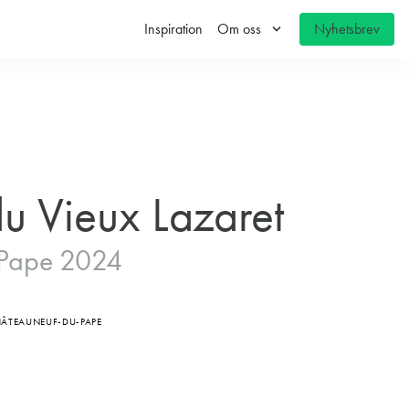
keyboard_arrow_down
Inspiration
Om oss
Nyhetsbrev
u Vieux Lazaret
-Pape 2024
ÂTEAUNEUF-DU-PAPE