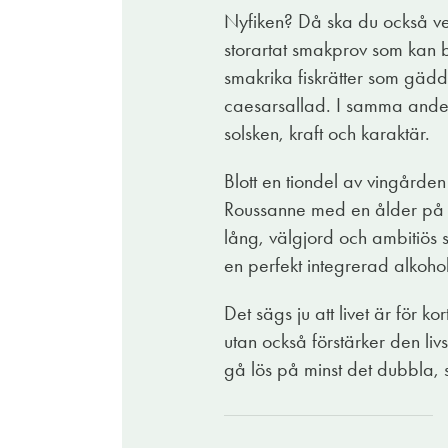
Nyfiken? Då ska du också vet
storartat smakprov som kan bota
smakrika fiskrätter som gädd
caesarsallad. I samma andeta
solsken, kraft och karaktär.
Blott en tiondel av vingårde
Roussanne med en ålder på 30
lång, välgjord och ambitiös st
en perfekt integrerad alkoho
Det sägs ju att livet är för k
utan också förstärker den liv
gå lös på minst det dubbla,