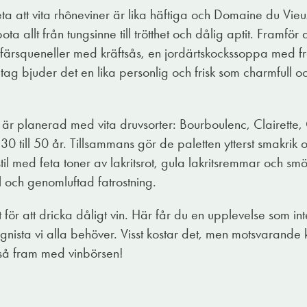
a att vita rhôneviner är lika häftiga och Domaine du Vieu
 allt från tungsinne till trötthet och dålig aptit. Framför al
färsqueneller med kräftsås, en jordärtskockssoppa med fr
g bjuder det en lika personlig och frisk som charmfull o
n är planerad med vita druvsorter: Bourboulenc, Clairett
 till 50 år. Tillsammans gör de paletten ytterst smakrik
il med feta toner av lakritsrot, gula lakritsremmar och smör
l och genomluftad fatrostning.
ort för att dricka dåligt vin. Här får du en upplevelse som i
sgnista vi alla behöver. Visst kostar det, men motsvarande 
 så fram med vinbörsen!