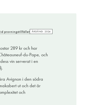
id provningstillfället
ÅRGÅNG: 2024
ostar 289 kr och har
 Châteauneuf-du-Pape, och
ess vin serverat i en
j.
ära Avignon i den södra
 makabert ut och det är
omplexitet och