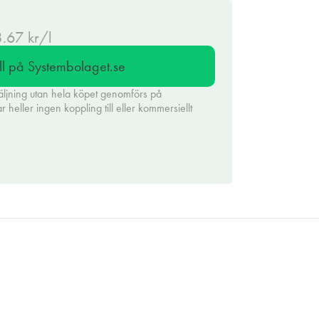
8.67 kr/l
ll på Systembolaget.se
äljning utan hela köpet genomförs på
heller ingen koppling till eller kommersiellt
.