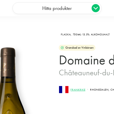
Hitta produkter
FLASKA,
750ML
13.5% ALKOHOLHALT
Granskad av Vinbörsen
Domaine d
Châteauneuf-du
FRANKRIKE
RHONEDALEN, CH