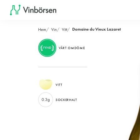
Domaine du Vieux Lazaret
Hem
Vin
Vitt
FYND
VÅRT OMDÖME
VITT
0.3g
SOCKERHALT