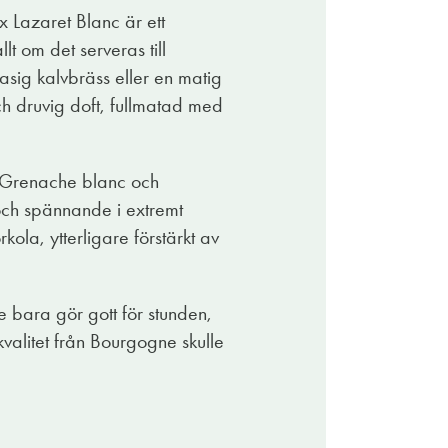
x Lazaret Blanc är ett
lt om det serveras till
asig kalvbräss eller en matig
ch druvig doft, fullmatad med
e, Grenache blanc och
 och spännande i extremt
kola, ytterligare förstärkt av
nte bara gör gott för stunden,
kvalitet från Bourgogne skulle