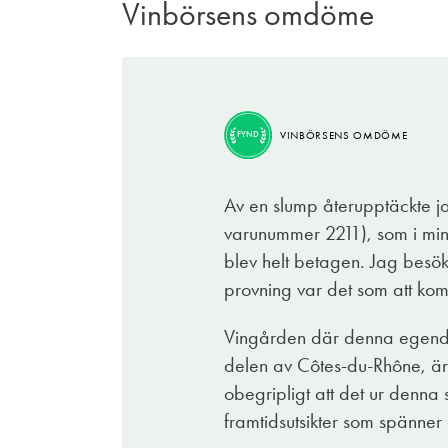
Vinbörsens omdöme
VINBÖRSENS OMDÖME
FYND
Av en slump återupptäckte 
varunummer 2211), som i mi
blev helt betagen. Jag besök
provning var det som att komm
Vingården där denna egendo
delen av Côtes-du-Rhône, är 
obegripligt att det ur denna 
framtidsutsikter som spänner