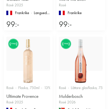
Rosé 2025
Rosé
Frankrike
Languedoc-Roussillon
, Pays d'Oc
Frankrike
99:-
99:-
FYND
FYND
Rosé
Flaska, 750ml
13%
Friskt & Bärigt
Rosé
Lättare glasflaska, 750ml
Ultimate Provence
Mulderbosch
Rosé 2025
Rosé 2026