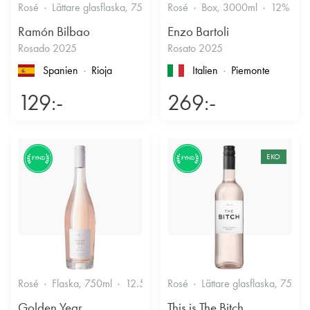
Rosé
Lättare glasflaska, 750ml
Rosé
12.5%
Box, 3000ml
Fruktigt & Smakrikt
12%
F
Ramón Bilbao
Enzo Bartoli
Rosado 2025
Rosato 2025
Spanien
Rioja
Italien
Piemonte
129:-
269:-
EKO
FYND
FYND
Rosé
Flaska, 750ml
12.5%
Friskt & Bärigt
Rosé
Lättare glasflaska, 750ml
Golden Year
This is The Bitch