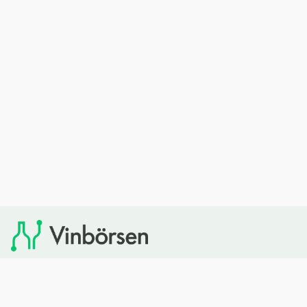
Vinbörsen tipsar om viner som du sedan kan köpa via
Systembolaget. Vinbörsen har ingen egen försäljning och