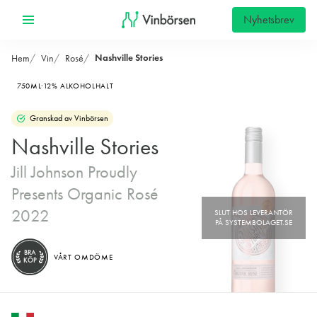
Nyhetsbrev
Nashville Stories
Hem
Vin
Rosé
750ML
12% ALKOHOLHALT
Granskad av Vinbörsen
Nashville Stories
Jill Johnson Proudly
Presents Organic Rosé
2022
BRA
VÅRT OMDÖME
KÖP