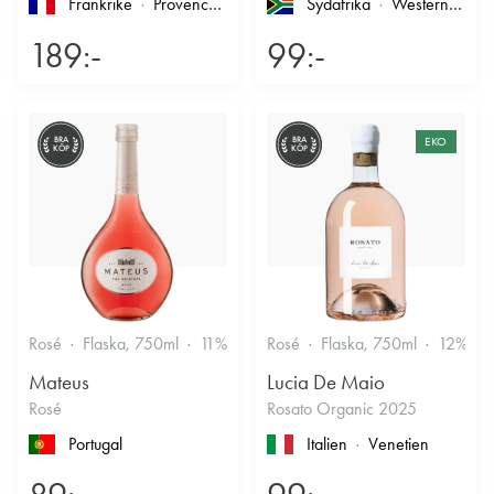
Frankrike
Provence
, Côtes de Provence
Sydafrika
Western Cape
189:-
99:-
BRA
BRA
EKO
KÖP
KÖP
Rosé
Flaska, 750ml
11%
Fruktigt & Smakrikt
Rosé
Flaska, 750ml
12%
Mateus
Lucia De Maio
Rosé
Rosato Organic 2025
Portugal
Italien
Venetien