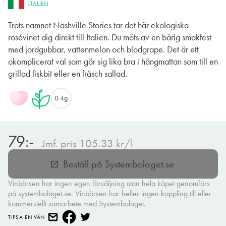
ITALIEN
Trots namnet Nashville Stories tar det här ekologiska
rosévinet dig direkt till Italien. Du möts av en bärig smakfest
med jordgubbar, vattenmelon och blodgrape. Det är ett
okomplicerat val som gör sig lika bra i hängmattan som till en
grillad fiskbit eller en fräsch sallad.
0.4g
79:-
Jmf. pris 105.33 kr/l
Beställ på Systembolaget.se
open_in_new
Vinbörsen har ingen egen försäljning utan hela köpet genomförs
på systembolaget.se. Vinbörsen har heller ingen koppling till eller
kommersiellt samarbete med Systembolaget.
TIPSA EN VÄN