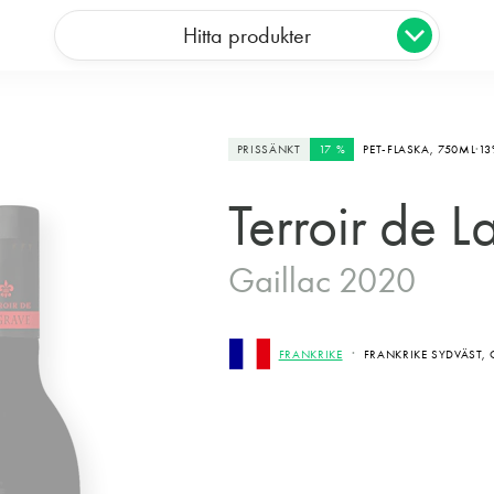
Hitta produkter
PRISSÄNKT
17 %
PET-FLASKA,
750ML
13
Terroir de L
Gaillac 2020
FRANKRIKE
FRANKRIKE SYDVÄST, 