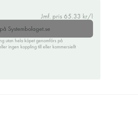
Jmf. pris 65.33 kr/l
l på Systembolaget.se
ing utan hela köpet genomförs på
er ingen koppling till eller kommersiellt