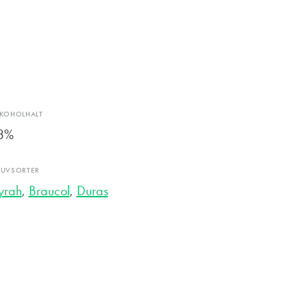
LKOHOLHALT
3%
RUVSORTER
yrah
,
Braucol
,
Duras