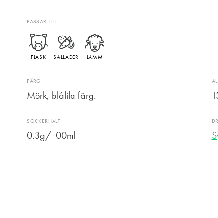
PASSAR TILL
FLÄSK
SALLADER
LAMM
FÄRG
A
Mörk, blålila färg.
1
SOCKERHALT
D
0.3g/100ml
S