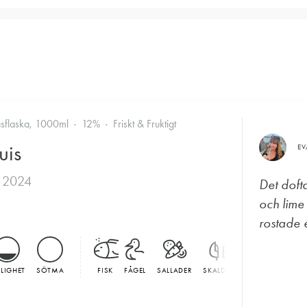
asflaska, 1000ml
12%
Friskt & Fruktigt
uis
E
 2024
Det doft
och lime
rostade e
LLIGHET
SÖTMA
FISK
FÅGEL
SALLADER
SKALDJUR