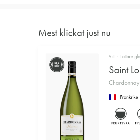
Mest klickat just nu
Vitt
Lättare gl
BRA
Saint Lo
KÖP
Chardonnay
Frankrike
FRUKTSYRA
FY