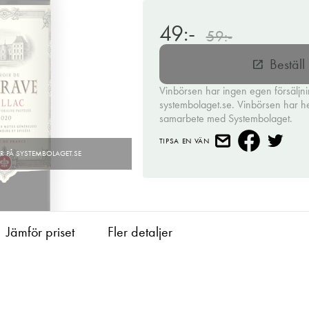
49:-
59:-
Bestäl
open_in_new
Vinbörsen har ingen egen försäljn
systembolaget.se. Vinbörsen har hell
samarbete med Systembolaget.
TIPSA EN VÄN
Jämför priset
Fler detaljer