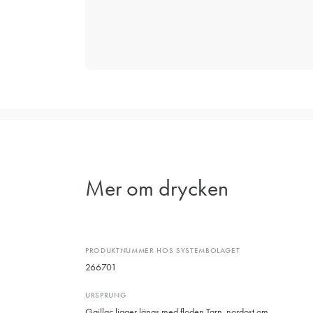
Mer om drycken
PRODUKTNUMMER HOS SYSTEMBOLAGET
266701
URSPRUNG
Gaillac ligger längs med floden Tarn, nordost om