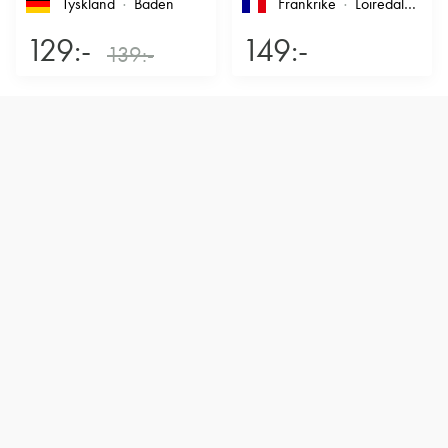
Tyskland
Baden
Frankrike
Loiredalen
, T
129:-
149:-
139:-