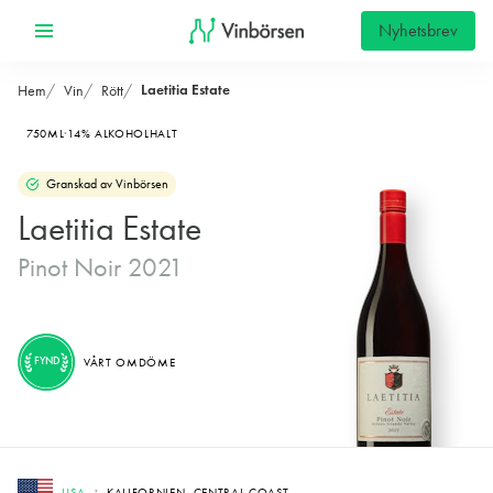
Nyhetsbrev
Laetitia Estate
Hem
Vin
Rött
750ML
14% ALKOHOLHALT
Granskad av Vinbörsen
Laetitia Estate
Pinot Noir 2021
FYND
VÅRT OMDÖME
USA
KALIFORNIEN, CENTRAL COAST