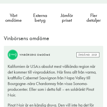
Vårt
Externa
Jämför
Fler
omdöme
betyg
priset
detaljer
Vinbörsens omdöme
ÅRGÅNG: 2019
VINBÖRSENS OMDÖME
FYND
ÅRGÅNG: 2021
VINBÖRSENS OMDÖME
FYND
Pinot noir står bakom några av världens mest erkända och
Kalifornien är USA:s absolut mest välkända region när
exklusiva viner och är en av de äldsta druvornasom används
det kommer till vinproduktion. Här finns allt från varma,
vid vintillverkning. Ursprunget är Bourgogne i Frankrike där de
kraftfulla Cabernet Sauvignon från Napa Valley till
katolska munkarna lade grunden till dess utveckling redan på
Bourgogne-nära Chardonnay från vissa Sonoma-
300-talet.
producenter. Eller som i detta fall – en soldränkt Pinot
Noir.
Druvan är mycket klimatkänslig och trivs inte där det är för
varmt, eller för kallt. Lagom är som bekant bäst, iallafall om du
Pinot Noir är en känslig druva. Den vill inte ha det för