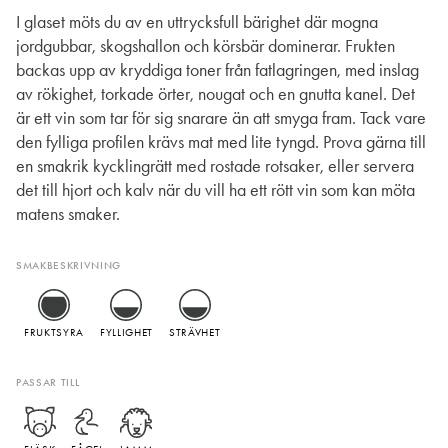
I glaset möts du av en uttrycksfull bärighet där mogna
jordgubbar, skogshallon och körsbär dominerar. Frukten
backas upp av kryddiga toner från fatlagringen, med inslag
av rökighet, torkade örter, nougat och en gnutta kanel. Det
är ett vin som tar för sig snarare än att smyga fram. Tack vare
den fylliga profilen krävs mat med lite tyngd. Prova gärna till
en smakrik kycklingrätt med rostade rotsaker, eller servera
det till hjort och kalv när du vill ha ett rött vin som kan möta
matens smaker.
SMAKBESKRIVNING
FRUKTSYRA
FYLLIGHET
STRÄVHET
PASSAR TILL