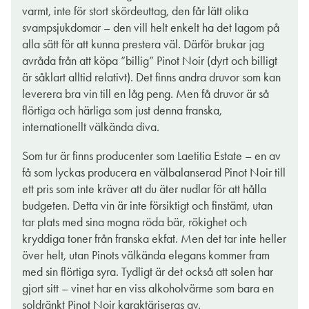
frågor oss svenskar som är de som myntade uttrycket. Idag
varmt, inte för stort skördeuttag, den får lätt olika
odlas pinot noir med framgång i de flesta svala klimat i
svampsjukdomar – den vill helt enkelt ha det lagom på
vinvärlden med kalkrika, steniga och väldränerade jordar. Dess
alla sätt för att kunna prestera väl. Därför brukar jag
skal är tunt vilket ger ljust röda viner. Pinot noir-viner från USA
avråda från att köpa ”billig” Pinot Noir (dyrt och billigt
är efterfrågade både i Sverige och annorstädes.
är såklart alltid relativt). Det finns andra druvor som kan
leverera bra vin till en låg peng. Men få druvor är så
Laetitia Estate Pinot Noir är en mycket trevlig bekantskap där
flörtiga och härliga som just denna franska,
röda bär såsom jordgubbar, skogshallon och körsbär visar sin
internationellt välkända diva.
främsta sida. Till det toner av nougatkräm samt torkade örter
tillsammans med en fläkt av kanel som ju passar alldeles
Som tur är finns producenter som Laetitia Estate – en av
utmärkt i tiden vi just nu befinner oss. Elegant och mycket väl
få som lyckas producera en välbalanserad Pinot Noir till
värt pengarna. Servera det till hjorten eller kalven i
ett pris som inte kräver att du äter nudlar för att hålla
mellandagarna när julmaten får pausa. Eller varför inte till
budgeten. Detta vin är inte försiktigt och finstämt, utan
nyårssupén.
tar plats med sina mogna röda bär, rökighet och
kryddiga toner från franska ekfat. Men det tar inte heller
Intressant kuriosa är att vindruvan haussades i Sideways så till
över helt, utan Pinots välkända elegans kommer fram
den milda grad att när filmen hade premiär sköt försäljningen
med sin flörtiga syra. Tydligt är det också att solen har
av viner producerade på druvan i höjden över en natt. Sedan
gjort sitt – vinet har en viss alkoholvärme som bara en
dess har den bibehållit sin ställning i vinvärlden som en av de
soldränkt Pinot Noir karaktäriseras av.
mest förnäma.