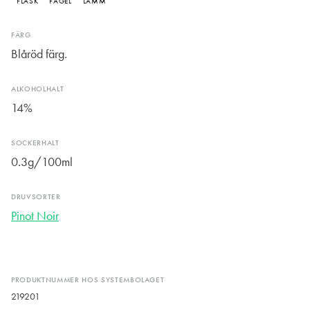
FLÄSK
FÅGEL
LAMM
FÄRG
Blåröd färg.
ALKOHOLHALT
14%
SOCKERHALT
0.3g/100ml
DRUVSORTER
Pinot Noir
PRODUKTNUMMER HOS SYSTEMBOLAGET
219201