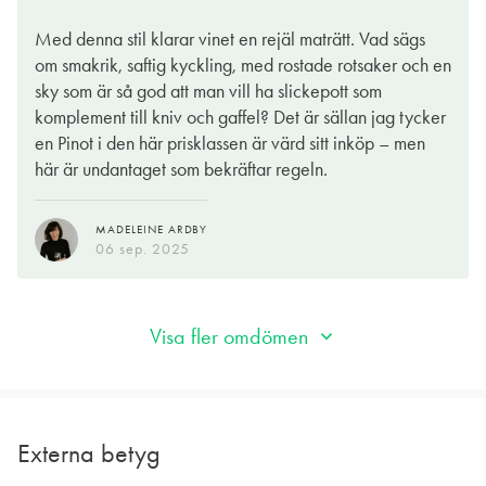
Med denna stil klarar vinet en rejäl maträtt. Vad sägs
JENNY ASPLUND
om smakrik, saftig kyckling, med rostade rotsaker och en
21 dec. 2021
sky som är så god att man vill ha slickepott som
komplement till kniv och gaffel? Det är sällan jag tycker
en Pinot i den här prisklassen är värd sitt inköp – men
här är undantaget som bekräftar regeln.
MADELEINE ARDBY
06 sep. 2025
Visa fler omdömen
Externa betyg