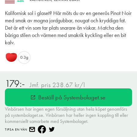
Kalifornisk sol i glaset? Här möts du av en generös Pinot Noir
med smak av mogna jordgubbar, nougat och kryddiga fat.
Det är ett vin som tar plats snarare än viskar. Matcha den
bäriga stilen och värmen med smakrik kyckling eller en bit
kalv.
0.3g
179:-
Jmf. pris 238.67 kr/l
Beställ på Systembolaget.se
open_in_new
Vinbörsen har ingen egen försäljning utan hela köpet genomförs
på systembolaget.se. Vinbörsen har heller ingen koppling till eller
kommersiellt samarbete med Systembolaget.
TIPSA EN VÄN