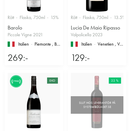
Rött
Flaska, 750ml
15%
Stramt & Nyanserat
Rött
Flaska, 750ml
13.5%
Barolo
Lucia De Maio Ripasso
Piccole Vigne 2021
Valpolicella 2023
Italien
Piemonte
, Barolo
Italien
Venetien
, Valpolicella
269:-
129:-
EKO
22 %
FYND