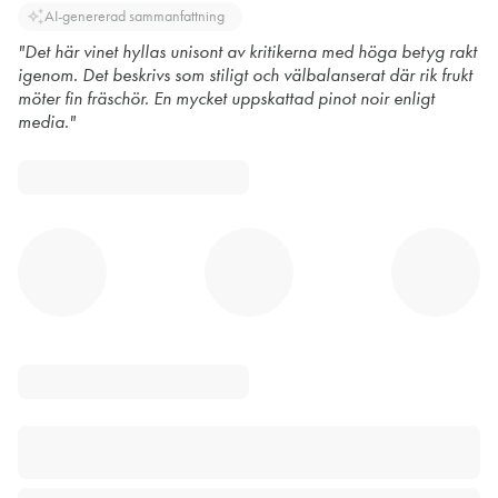
auto_awesome
AI-genererad sammanfattning
"Det här vinet hyllas unisont av kritikerna med höga betyg rakt
igenom. Det beskrivs som stiligt och välbalanserat där rik frukt
möter fin fräschör. En mycket uppskattad pinot noir enligt
media."