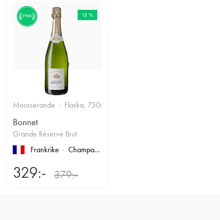
13 %
FYND
Mousserande
Flaska, 750ml
12.5%
Torrt vitt
Bonnet
Grande Réserve Brut
Frankrike
Champagne
329:-
379:-