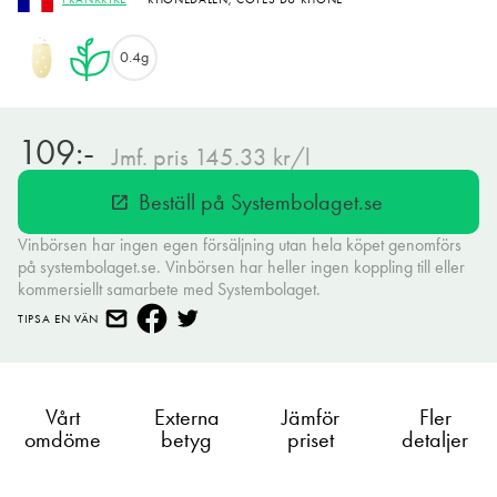
0.4g
109:-
Jmf. pris 145.33 kr/l
Beställ på Systembolaget.se
open_in_new
Vinbörsen har ingen egen försäljning utan hela köpet genomförs
på systembolaget.se. Vinbörsen har heller ingen koppling till eller
kommersiellt samarbete med Systembolaget.
TIPSA EN VÄN
Vårt
Externa
Jämför
Fler
omdöme
betyg
priset
detaljer