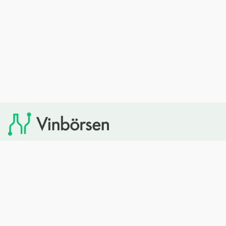
Vinbörsen tipsar om viner som du sedan kan köpa via
Systembolaget. Vinbörsen har ingen egen försäljning och
heller inget kommersiellt samarbete med Systembolaget.