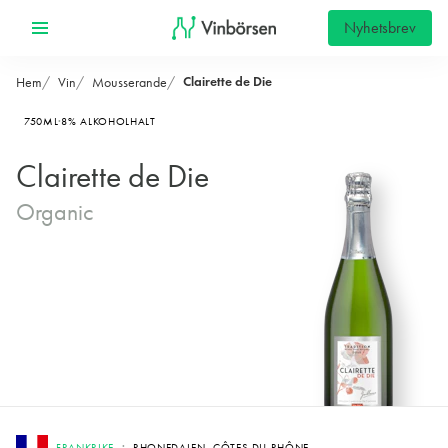
Nyhetsbrev
Clairette de Die
Hem
Vin
Mousserande
750ML
8% ALKOHOLHALT
Clairette de Die
Organic
FRANKRIKE
RHONEDALEN, CÔTES DU RHÔNE