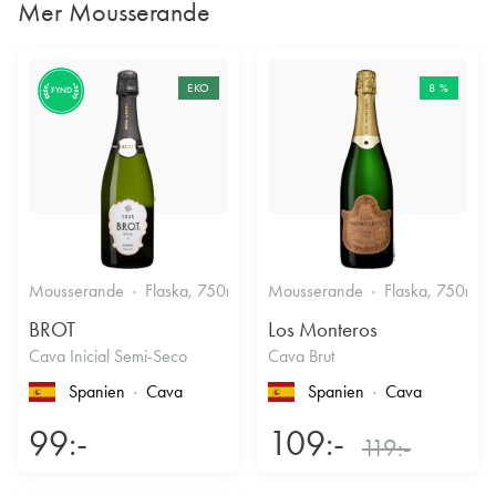
Mer Mousserande
EKO
8 %
FYND
Mousserande
Flaska, 750ml
11.5%
Mousserande
Halvtorrt vitt
Flaska, 750ml
BROT
Los Monteros
Cava Inicial Semi-Seco
Cava Brut
Spanien
Cava
Spanien
Cava
99:-
109:-
119:-