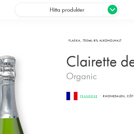
Hitta produkter
FLASKA,
750ML
8% ALKOHOLHALT
Clairette d
Organic
FRANKRIKE
RHONEDALEN, CÔT