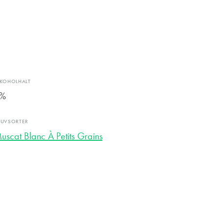
LKOHOLHALT
%
RUVSORTER
uscat Blanc À Petits Grains