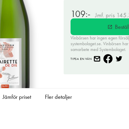
109:-
Jmf. pris 145
Bestäl
open_in_new
Vinbörsen har ingen egen försäl
systembolaget.se. Vinbörsen har h
samarbete med Systembolaget.
TIPSA EN VÄN
Jämför priset
Fler detaljer