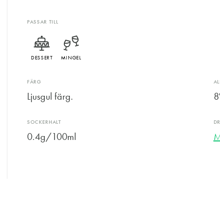
PASSAR TILL
DESSERT
MINGEL
FÄRG
A
Ljusgul färg.
8
SOCKERHALT
D
0.4g/100ml
M