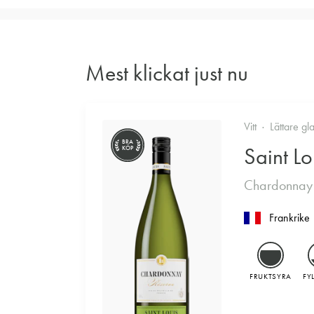
Mest klickat just nu
Vitt
Lättare gl
BRA
Saint Lo
KÖP
Chardonnay
Frankrike
FRUKTSYRA
FY