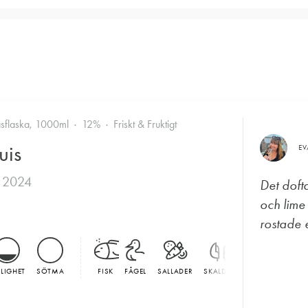
asflaska, 1000ml
12%
Friskt & Fruktigt
uis
E
 2024
Det doft
och lime
rostade e
LLIGHET
SÖTMA
FISK
FÅGEL
SALLADER
SKALDJUR