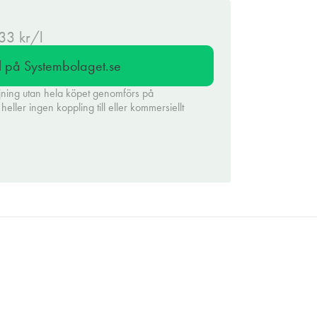
.33 kr/l
l på Systembolaget.se
jning utan hela köpet genomförs på
eller ingen koppling till eller kommersiellt