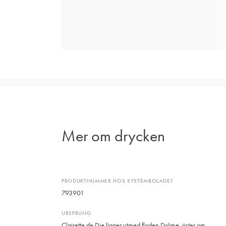
Mer om drycken
PRODUKTNUMMER HOS SYSTEMBOLAGET
793901
URSPRUNG
Clairette de Die ligger utmed floden Drôme, öster om