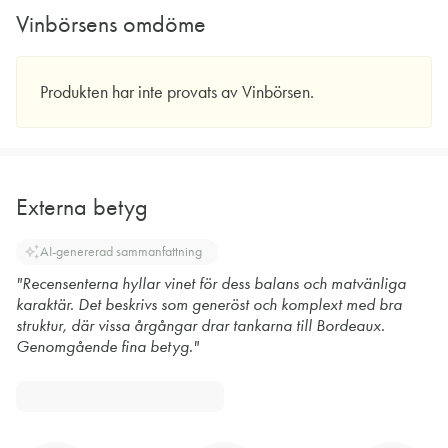
Vinbörsens omdöme
Produkten har inte provats av Vinbörsen.
Externa betyg
auto_awesome
AI-genererad sammanfattning
"Recensenterna hyllar vinet för dess balans och matvänliga
karaktär. Det beskrivs som generöst och komplext med bra
struktur, där vissa årgångar drar tankarna till Bordeaux.
Genomgående fina betyg."