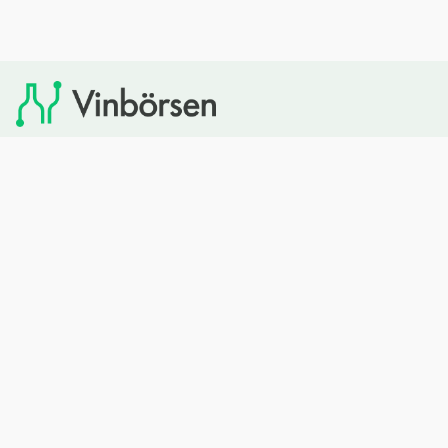
Vinbörsen tipsar om viner som du sedan kan köpa via
Systembolaget. Vinbörsen har ingen egen försäljning och
heller inget kommersiellt samarbete med Systembolaget.
Bläddra
Om oss
Rött vin
Om Vinbörsen
Vitt vin
Hur funkar det?
Mousserande
Redaktionen
Rosévin
Privacy policy