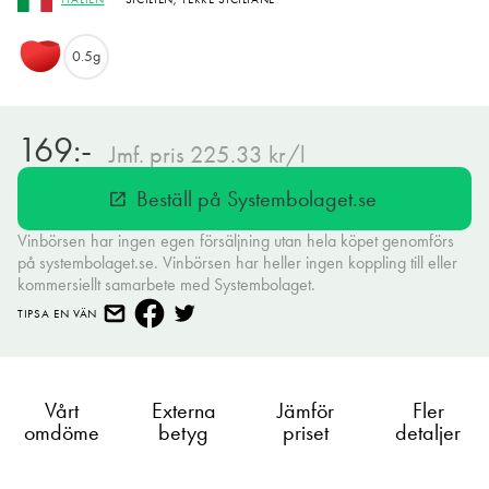
0.5g
169:-
Jmf. pris 225.33 kr/l
Beställ på Systembolaget.se
open_in_new
Vinbörsen har ingen egen försäljning utan hela köpet genomförs
på systembolaget.se. Vinbörsen har heller ingen koppling till eller
kommersiellt samarbete med Systembolaget.
TIPSA EN VÄN
Vårt
Externa
Jämför
Fler
omdöme
betyg
priset
detaljer