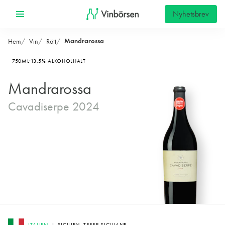
Nyhetsbrev
Mandrarossa
Hem
Vin
Rött
750ML
13.5% ALKOHOLHALT
Mandrarossa
Cavadiserpe 2024
ITALIEN
SICILIEN, TERRE SICILIANE