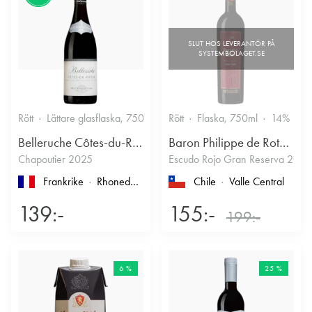
Rött
Lättare glasflaska, 750ml
13.5%
Rött
Flaska, 750ml
Kryddigt & Mustigt
14%
Belleruche Côtes-du-Rhône
Baron Philippe de Rothschild Chile SA
Chapoutier 2025
Escudo Rojo Gran Reserva 2022
Frankrike
Rhonedalen
, Côtes du Rhône
Chile
Valle Central
139:-
155:-
199:-
6 %
25 %