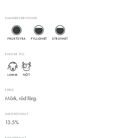
SMAKBESKRIVNING
FRUKTSYRA
FYLLIGHET
STRÄVHET
PASSAR TILL
LAMM
NÖT
FÄRG
Mörk, röd färg.
ALKOHOLHALT
13.5%
SOCKERHALT