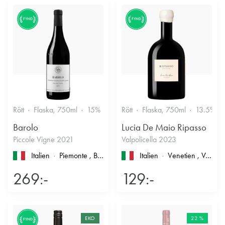
FYND
FYND
Rött
Flaska, 750ml
15%
Stramt & Nyanserat
Rött
Flaska, 750ml
13.5%
Barolo
Lucia De Maio Ripasso
Piccole Vigne 2021
Valpolicella 2023
Italien
Piemonte
, Barolo
Italien
Venetien
, Valpolicella
269:-
129:-
EKO
22 %
FYND