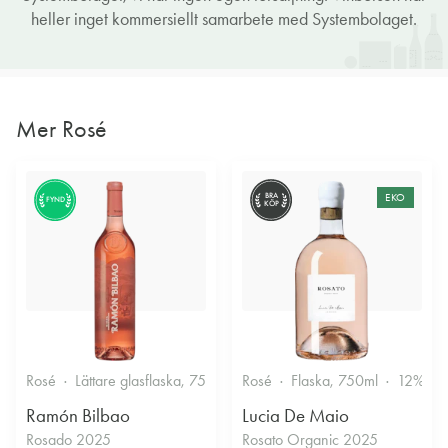
heller inget kommersiellt samarbete med Systembolaget.
Mer Rosé
BRA
EKO
FYND
KÖP
Rosé
Lättare glasflaska, 750ml
Rosé
12.5%
Flaska, 750ml
Fruktigt & Smakrikt
12%
Ramón Bilbao
Lucia De Maio
Rosado 2025
Rosato Organic 2025