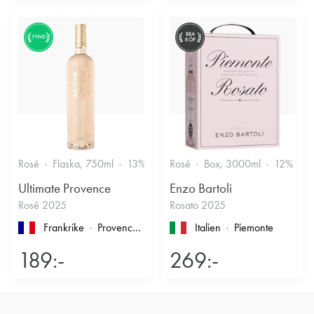
BRA
FYND
KÖP
Rosé
Flaska, 750ml
13%
Friskt & Bärigt
Rosé
Box, 3000ml
12%
F
Ultimate Provence
Enzo Bartoli
Rosé 2025
Rosato 2025
Frankrike
Provence
, Côtes de Provence
Italien
Piemonte
189:-
269:-