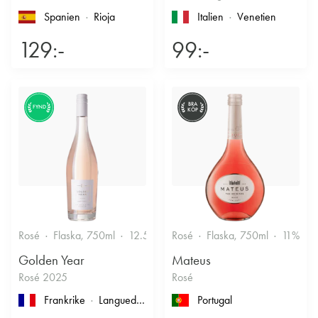
Spanien
Rioja
Italien
Venetien
129:-
99:-
BRA
FYND
KÖP
Rosé
Flaska, 750ml
12.5%
Friskt & Bärigt
Rosé
Flaska, 750ml
11%
F
Golden Year
Mateus
Rosé 2025
Rosé
Frankrike
Languedoc-Roussillon
, Pays d'Oc
Portugal