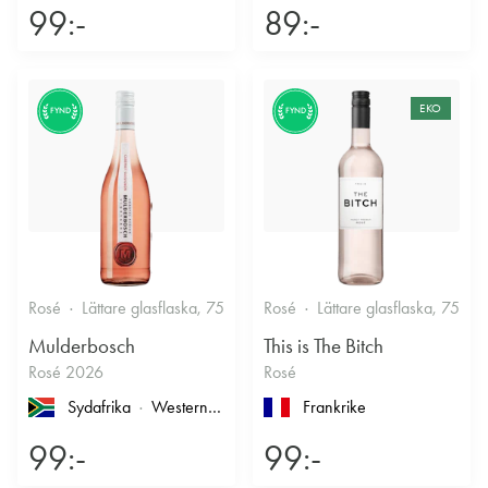
99:-
89:-
EKO
FYND
FYND
Rosé
Lättare glasflaska, 750ml
Rosé
12.5%
Lättare glasflaska, 750ml
Fruktigt & Smakrikt
Mulderbosch
This is The Bitch
Rosé 2026
Rosé
Sydafrika
Western Cape
, Coastal Region
Frankrike
99:-
99:-