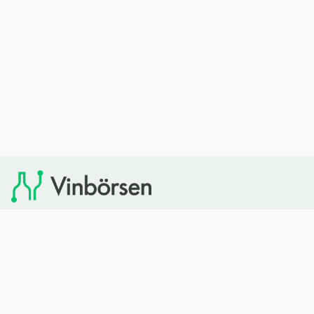
Vinbörsen tipsar om viner som du sedan kan köpa via
Systembolaget. Vinbörsen har ingen egen försäljning och
heller inget kommersiellt samarbete med Systembolaget.