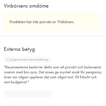
Vinbörsens omdöme
Produkten har inte provats av Vinbörsen.
Externa betyg
auto_awesome
AI-genererad sammanfattning
"Recensenterna beskriver detta som ett prisvärt och balanserat
rosévin med bra syra. Det anses ge mycket smak för pengarna,
även om någon upplever det som något tunt. Ett fräscht och
rent budgetval."