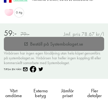
0.4g
59:-
79:-
Jmf. pris 78.67 kr/l
Beställ på Systembolaget.se
open_in_new
Vinbörsen har ingen egen försäljning utan hela köpet genomförs
på systembolaget.se. Vinbörsen har heller ingen koppling till eller
kommersiellt samarbete med Systembolaget.
TIPSA EN VÄN
Vårt
Externa
Jämför
Fler
omdöme
betyg
priset
detaljer