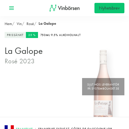
Nyhetsbrev
La Galope
Hem
Vin
Rosé
PRISSÄNKT
25 %
750ML
9.5% ALKOHOLHALT
La Galope
Rosé 2023
FRANKRIKE
FRANKRIKE SYDVÄST, CÔTES DE GASCOGNE IGP